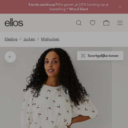
Eerste aankoop?
We geven je 20% korting op je
Sluit
bestelling.*
Word klant
Ellos
Ga
Zoeken
logo
naar
Ga
-
favoriete
naar
Kleding
Jurken
Midijurken
ga
gemarkeerde
het
naar
producten
winkelmand
de
Soortgelijke tonen
Terug
voorpagina