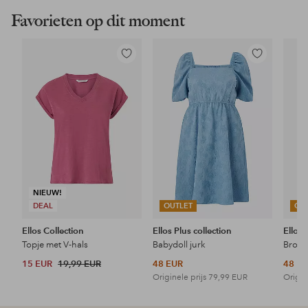
Favorieten op dit moment
Toevoegen
Toevoegen
aan
aan
favorieten
favorieten
NIEUW!
DEAL
OUTLET
OU
Ellos Collection
Ellos Plus collection
Ellos 
Topje met V-hals
Babydoll jurk
15 EUR
19,99 EUR
48 EUR
48 E
Originele prijs
79,99 EUR
Origin