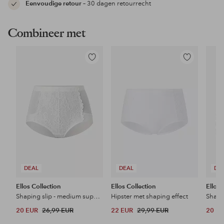
Eenvoudige retour
– 30 dagen retourrecht
Combineer met
Toevoegen
Toevoegen
aan
aan
favorieten
favorieten
DEAL
DEAL
DE
Ellos Collection
Ellos Collection
Ellos 
Shaping slip - medium support
Hipster met shaping effect
Shapi
20 EUR
26,99 EUR
22 EUR
29,99 EUR
20 E