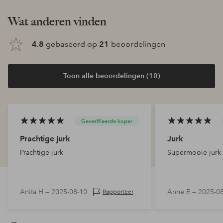
Wat anderen vinden
4.8
gebaseerd op
21
beoordelingen
Toon alle beoordelingen (10)
Geverifieerde koper
Prachtige jurk
Jurk
Prachtige jurk
Supermooie jurk
Anita H —
2025-08-10
Anne E —
2025-0
Rapporteer