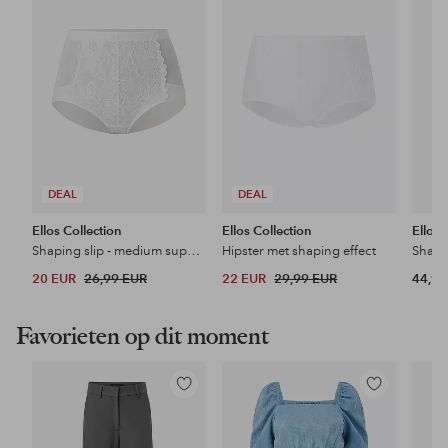
favorieten
favorieten
DEAL
DEAL
Ellos Collection
Ellos Collection
Ellos 
Shaping slip - medium support
Hipster met shaping effect
20 EUR
26,99 EUR
22 EUR
29,99 EUR
44,99
Favorieten op dit moment
Toevoegen
Toevoegen
aan
aan
favorieten
favorieten