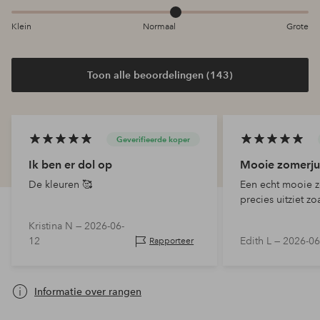
Klein
Normaal
Grote
Toon alle beoordelingen (143)
Geverifieerde koper
Ik ben er dol op
Mooie zomerju
De kleuren 🥰
Een echt mooie z
precies uitziet zo
Kristina N —
2026-06-
12
Edith L —
2026-06
Rapporteer
Informatie over rangen