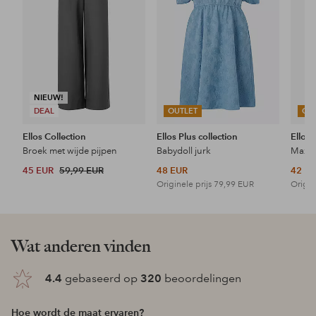
NIEUW!
DEAL
OUTLET
OU
Ellos Collection
Ellos Plus collection
Ellos 
Broek met wijde pijpen
Babydoll jurk
Maxi-
45 EUR
59,99 EUR
48 EUR
42 E
Originele prijs
79,99 EUR
Origin
Wat anderen vinden
4.4
gebaseerd op
320
beoordelingen
Hoe wordt de maat ervaren?