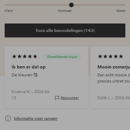
Klein
Normaal
Grote
Toon alle beoordelingen (143)
Geverifieerde koper
Ik ben er dol op
Mooie zomerju
De kleuren 🥰
Een echt mooie z
precies uitziet zo
Kristina N —
2026-06-
12
Edith L —
2026-06
Rapporteer
Informatie over rangen