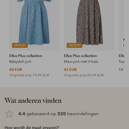
NI
OUTLET
OUTLET
DE
Ellos Plus collection
Ellos Plus collection
Ellos 
Babydoll jurk
Maxi-jurk met V-hals
Topje
48 EUR
42 EUR
15 E
Originele prijs
79,99 EUR
Originele prijs
69,99 EUR
Wat anderen vinden
4.4
gebaseerd op
320
beoordelingen
Hoe wordt de maat ervaren?