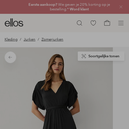
Eerste aankoop?
We geven je 20% korting op je
Sluit
bestelling.*
Word klant
Ellos
Ga
Zoeken
logo
naar
Ga
-
favoriete
naar
Kleding
Jurken
Zomerjurken
ga
gemarkeerde
het
naar
producten
winkelmand
de
Soortgelijke tonen
Terug
voorpagina