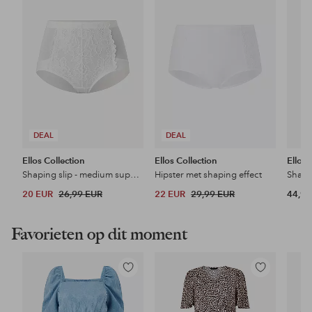
favorieten
favorieten
DEAL
DEAL
Ellos Collection
Ellos Collection
Ellos 
Shaping slip - medium support
Hipster met shaping effect
20 EUR
26,99 EUR
22 EUR
29,99 EUR
44,99
Favorieten op dit moment
Toevoegen
Toevoegen
aan
aan
favorieten
favorieten