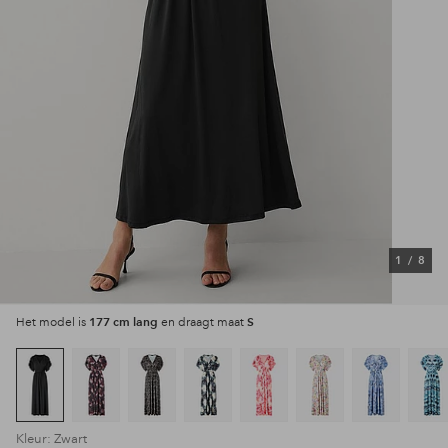
1
/
8
177 cm lang
S
Het model is
en draagt maat
Kleur: Zwart