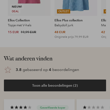
NIEUW!
DEAL
OUTLET
OU
Ellos Collection
Ellos Plus collection
Ellos 
Topje met V-hals
Babydoll jurk
Maxi-
15 EUR
19,99 EUR
48 EUR
42 E
Originele prijs
79,99 EUR
Origin
Wat anderen vinden
3.8
gebaseerd op
4
beoordelingen
Toon alle beoordelingen (2)
Geverifieerde koper