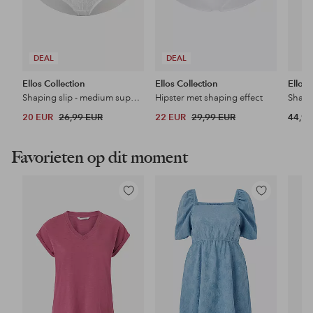
DEAL
DEAL
Ellos Collection
Ellos Collection
Ellos 
Shaping slip - medium support
Hipster met shaping effect
20 EUR
26,99 EUR
22 EUR
29,99 EUR
44,99
Favorieten op dit moment
Toevoegen
Toevoegen
aan
aan
favorieten
favorieten