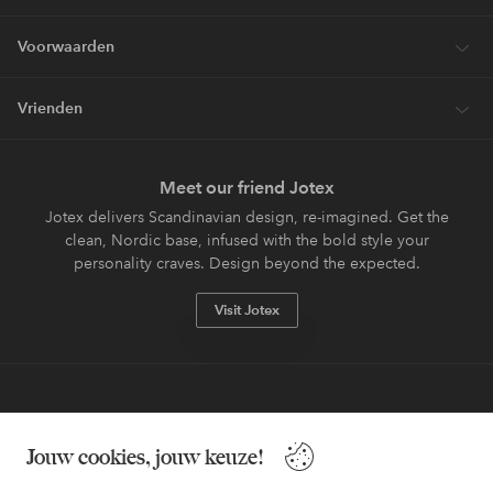
Voorwaarden
Vrienden
Meet our friend Jotex
Jotex delivers Scandinavian design, re-imagined. Get the
clean, Nordic base, infused with the bold style your
personality craves. Design beyond the expected.
Visit Jotex
Veilig betalen - Nu betalen of opsplitsen
Jouw cookies, jouw keuze!
Wil je meer weten over
onze betaalopties
?