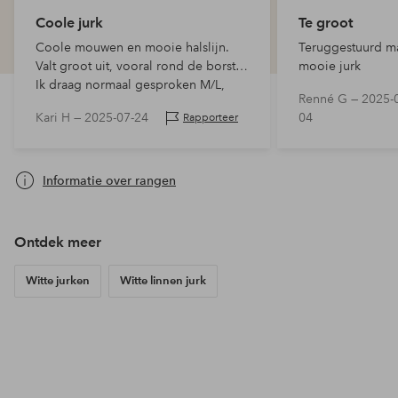
Coole jurk
Te groot
Coole mouwen en mooie halslijn.
Teruggestuurd ma
Valt groot uit, vooral rond de borst.
mooie jurk
Ik draag normaal gesproken M/L,
Renné G —
2025-
maar had waarschijnlijk S kunnen
Kari H —
2025-07-24
04
Rapporteer
kiezen.
Informatie over rangen
Ontdek meer
Witte jurken
Witte linnen jurk