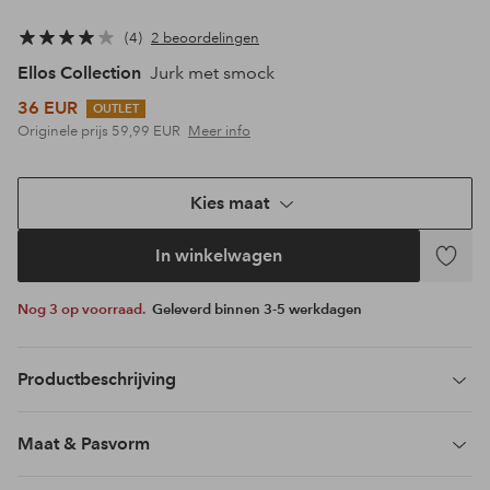
4
2 beoordelingen
Ellos Collection
Jurk met smock
36 EUR
OUTLET
Originele prijs
59,99 EUR
Meer info
Kies maat
In winkelwagen
Toevoeg
aan
Nog 3 op voorraad.
Geleverd binnen 3-5 werkdagen
favoriet
Productbeschrijving
Maat & Pasvorm