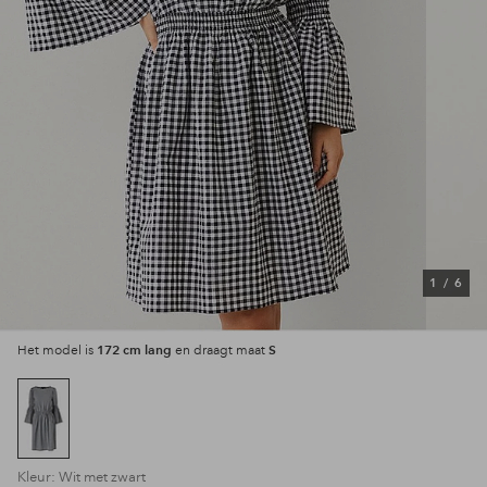
1
/
6
172 cm lang
S
Het model is
en draagt maat
Kleur: Wit met zwart