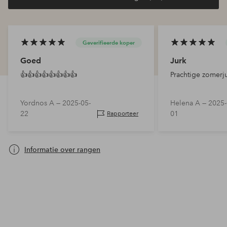
Geverifieerde koper
Goed
Jurk
👍👍👍👍👍👍👍👍
Prachtige zomerj
Yordnos A —
2025-05-
Helena A —
2025-
22
01
Rapporteer
Informatie over rangen