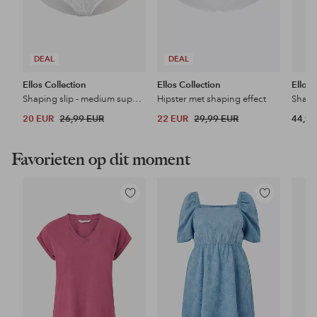
DEAL
DEAL
Ellos Collection
Ellos Collection
Ellos 
Shaping slip - medium support
Hipster met shaping effect
20 EUR
26,99 EUR
22 EUR
29,99 EUR
44,99
Favorieten op dit moment
Toevoegen
Toevoegen
aan
aan
favorieten
favorieten