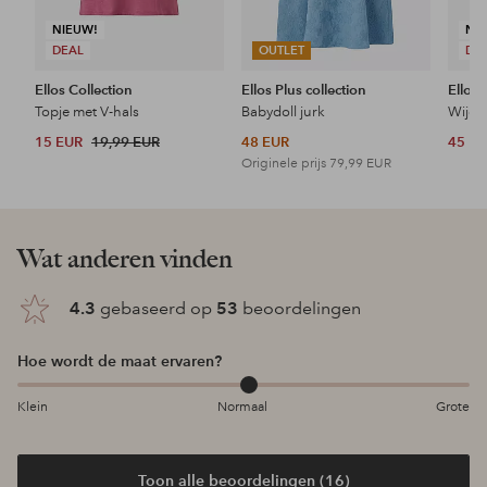
NIEUW!
NI
DEAL
OUTLET
DE
Ellos Collection
Ellos Plus collection
Ellos 
Topje met V-hals
Babydoll jurk
Wijde 
15 EUR
19,99 EUR
48 EUR
45 E
Originele prijs
79,99 EUR
Wat anderen vinden
4.3
gebaseerd op
53
beoordelingen
Hoe wordt de maat ervaren?
Klein
Normaal
Grote
Toon alle beoordelingen (16)