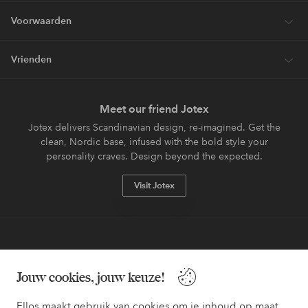
Voorwaarden
Vrienden
Meet our friend Jotex
Jotex delivers Scandinavian design, re-imagined. Get the
clean, Nordic base, infused with the bold style your
personality craves. Design beyond the expected.
Visit Jotex
Veilig betalen - Nu betalen of opsplitsen
Jouw cookies, jouw keuze!
Wil je meer weten over
onze betaalopties
?
Ellos maakt gebruik van cookies om je inhoud op maat