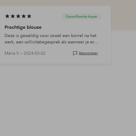
Geverifieerde koper
Prachtige blouse
Deze is geweldig voor zowel een borrel na het
werk, een sollicitatiegesprek als wanneer je er
mooi uit wilt zien. Ik hou ervan dat het materiaal
Maria S —
2024-03-02
Rapporteer
iets dikker is. Aanbevolen!