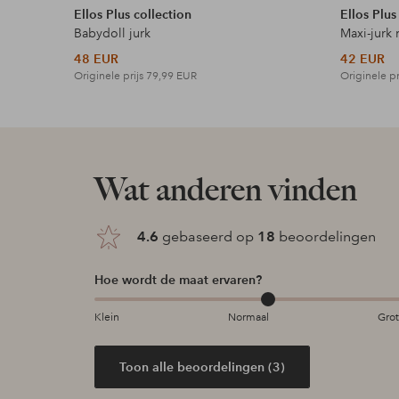
Ellos Plus collection
Ellos Plus
Babydoll jurk
Maxi-jurk 
48 EUR
42 EUR
Originele prijs
79,99 EUR
Originele pr
Wat anderen vinden
4.6
gebaseerd op
18
beoordelingen
Hoe wordt de maat ervaren?
Klein
Normaal
Gro
Toon alle beoordelingen (3)