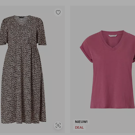
Toevoegen
aan
favorieten
NIEUW!
Soortgelijke
DEAL
tonen