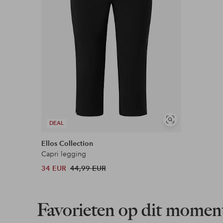
Nu betalen, later betalen of in termijnen betal
Meer lezen
Soortgelijke
DEAL
tonen
Ellos Collection
Capri legging
34 EUR
44,99 EUR
Favorieten op dit momen