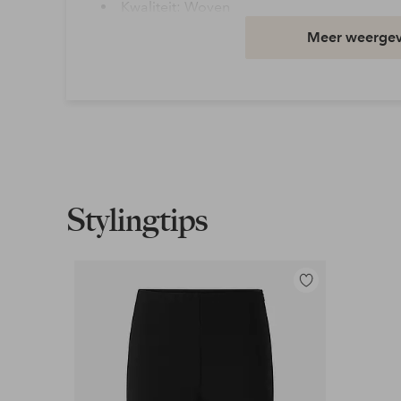
Kwaliteit: Woven
Materiaal: 100% Polyester
Meer weerge
Pasvorm: Relaxed
Wasvoorschrift: Wassen op 40°
Mouwlengte: Lange mouw
Artikelnummer: 7019517-02-3840
Download afbeelding in hoge resolutie
Stylingtips
Gratis verzending
Geldt voor pakketten boven de 79 €
Toevoegen
aan
Lees meer
favorieten
Flexibele betaalwijze