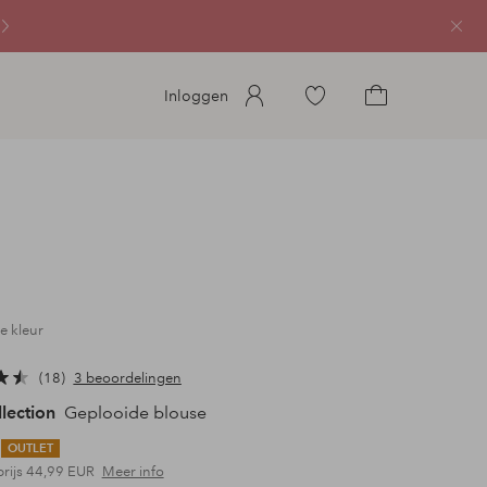
Sluit
Ga
Inloggen
naar
Ga
favoriete
naar
gemarkeerde
het
producten
winkelmandje
e kleur
18
3 beoordelingen
llection
Geplooide blouse
OUTLET
prijs
44,99 EUR
Meer info