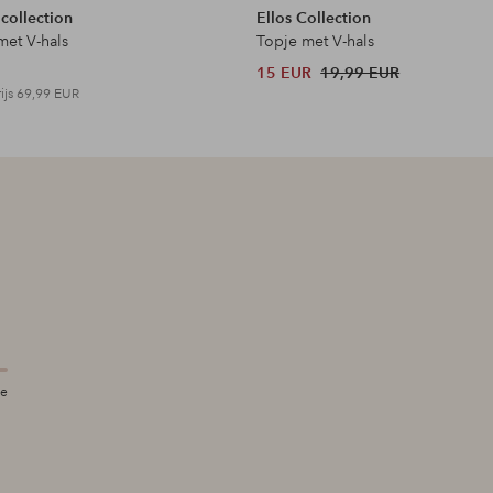
 collection
Ellos Collection
met V-hals
Topje met V-hals
15 EUR
19,99 EUR
ijs
69,99 EUR
te