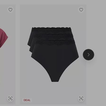
Toevoegen
Toevoegen
aan
aan
favorieten
favorieten
Volgend
product
Soortgelijke
Soortgelijke
DEAL
OUTLET
tonen
tonen