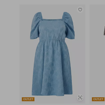
Toevoegen
aan
favorieten
Soortgelijke
OUTLET
OUTLET
tonen