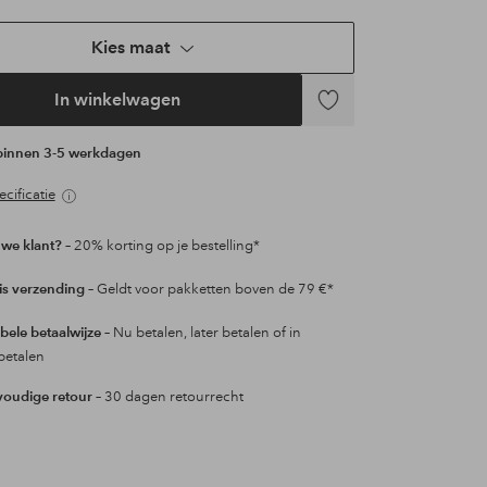
Kies maat
In winkelwagen
Toevoegen
aan
 binnen 3-5 werkdagen
favorieten
cificatie
we klant?
– 20% korting op je bestelling*
is verzending
– Geldt voor pakketten boven de 79 €*
ibele betaalwijze
– Nu betalen, later betalen of in
betalen
oudige retour
– 30 dagen retourrecht