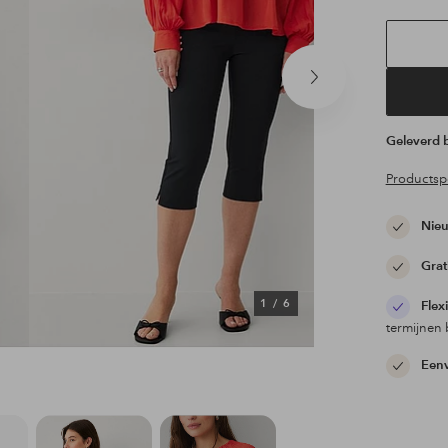
Volgend
product
Geleverd
Productspe
Nieu
Grat
1
/
6
Flex
termijnen 
Eenv