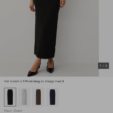
1
/
6
174 cm lang
S
Het model is
en draagt maat
Kleur: Zwart