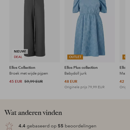
aan
aan
favorieten
favorieten
NIEUW!
DEAL
OUTLET
OU
Ellos Collection
Ellos Plus collection
Ellos 
Broek met wijde pijpen
Babydoll jurk
Maxi-
45 EUR
59,99 EUR
48 EUR
42 E
Originele prijs
79,99 EUR
Origin
Wat anderen vinden
4.4
gebaseerd op
55
beoordelingen