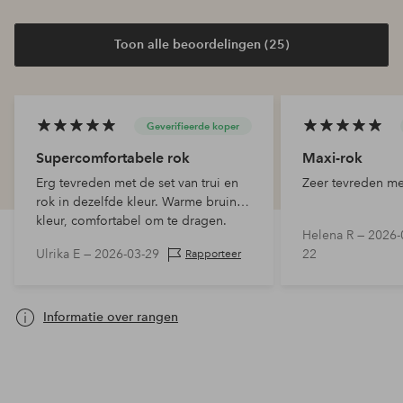
Toon alle beoordelingen (25)
Geverifieerde koper
Supercomfortabele rok
Maxi-rok
Erg tevreden met de set van trui en
Zeer tevreden me
rok in dezelfde kleur. Warme bruine
kleur, comfortabel om te dragen.
Helena R —
2026-
Ulrika E —
2026-03-29
22
Rapporteer
Informatie over rangen