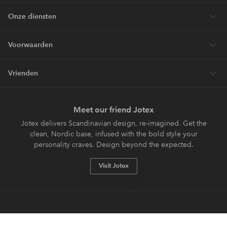
Onze diensten
Voorwaarden
Vrienden
Meet our friend Jotex
Jotex delivers Scandinavian design, re-imagined. Get the
clean, Nordic base, infused with the bold style your
personality craves. Design beyond the expected.
Visit Jotex
Veilig betalen - Nu betalen of opsplitsen