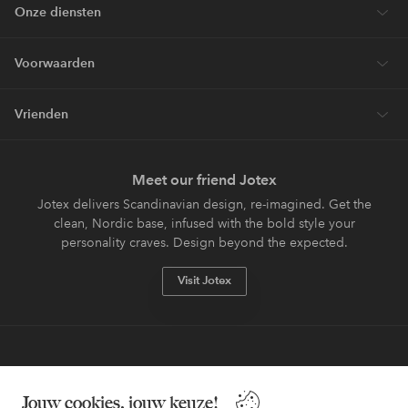
Onze diensten
Voorwaarden
Vrienden
Meet our friend Jotex
Jotex delivers Scandinavian design, re-imagined. Get the
clean, Nordic base, infused with the bold style your
personality craves. Design beyond the expected.
Visit Jotex
Veilig betalen - Nu betalen of opsplitsen
Jouw cookies, jouw keuze!
Wil je meer weten over
onze betaalopties
?