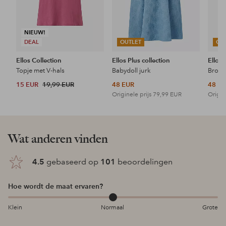
NIEUW!
DEAL
OUTLET
OU
Ellos Collection
Ellos Plus collection
Ellos 
Topje met V-hals
Babydoll jurk
15 EUR
19,99 EUR
48 EUR
48 E
Originele prijs
79,99 EUR
Origin
Wat anderen vinden
4.5
gebaseerd op
101
beoordelingen
Hoe wordt de maat ervaren?
Klein
Normaal
Grote