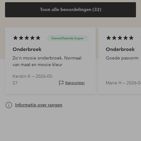
Toon alle beoordelingen (32)
Geverifieerde koper
Onderbroek
Onderbroek
Zo'n mooie onderbroek. Normaal
Goede pasvorm
van maat en mooie kleur
Kerstin K —
2026-05-
27
Marie H —
2026-0
Rapporteer
Informatie over rangen