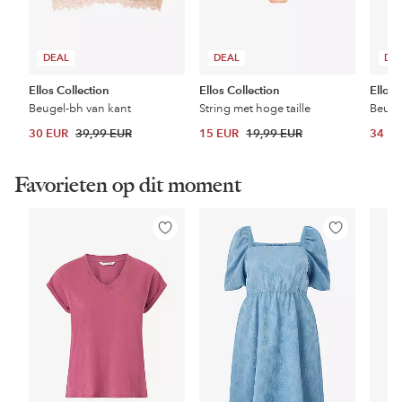
DEAL
DEAL
DE
Ellos Collection
Ellos Collection
Ellos 
Beugel-bh van kant
String met hoge taille
Beuge
30 EUR
39,99 EUR
15 EUR
19,99 EUR
34 E
Favorieten op dit moment
Toevoegen
Toevoegen
aan
aan
favorieten
favorieten