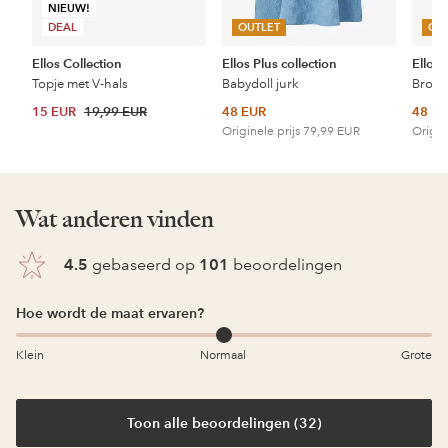
NIEUW!
DEAL
OUTLET
OU
Ellos Collection
Ellos Plus collection
Ellos 
Topje met V-hals
Babydoll jurk
15 EUR
19,99 EUR
48 EUR
48 E
Originele prijs
79,99 EUR
Origin
Wat anderen vinden
4.5
gebaseerd op
101
beoordelingen
Hoe wordt de maat ervaren?
Klein
Normaal
Grote
Toon alle beoordelingen (32)