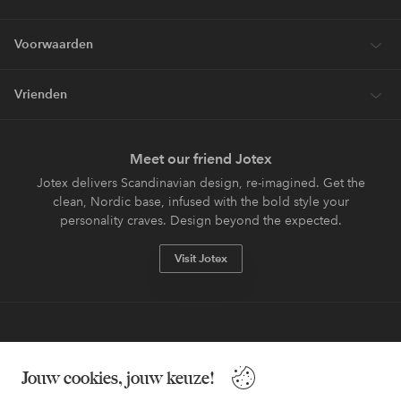
Voorwaarden
Vrienden
Meet our friend Jotex
Jotex delivers Scandinavian design, re-imagined. Get the
clean, Nordic base, infused with the bold style your
personality craves. Design beyond the expected.
Visit Jotex
Veilig betalen - Nu betalen of opsplitsen
Jouw cookies, jouw keuze!
Wil je meer weten over
onze betaalopties
?