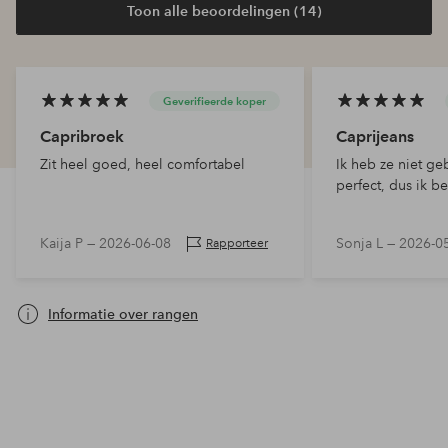
Toon alle beoordelingen (14)
Geverifieerde koper
Capribroek
Caprijeans
Zit heel goed, heel comfortabel
Ik heb ze niet ge
perfect, dus ik b
Kaija P —
2026-06-08
Sonja L —
2026-0
Rapporteer
Informatie over rangen