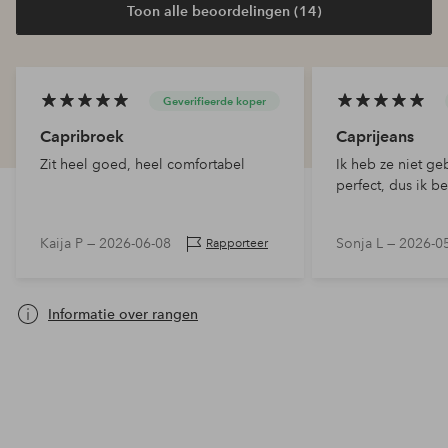
Toon alle beoordelingen (14)
Geverifieerde koper
Capribroek
Caprijeans
Zit heel goed, heel comfortabel
Ik heb ze niet ge
perfect, dus ik b
Kaija P —
2026-06-08
Sonja L —
2026-0
Rapporteer
Informatie over rangen