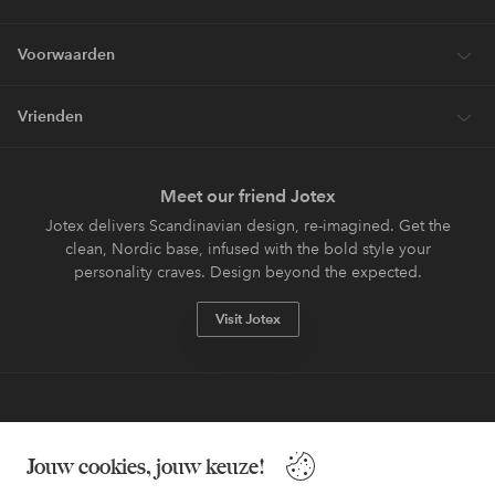
Voorwaarden
Vrienden
Meet our friend Jotex
Jotex delivers Scandinavian design, re-imagined. Get the
clean, Nordic base, infused with the bold style your
personality craves. Design beyond the expected.
Visit Jotex
Veilig betalen - Nu betalen of opsplitsen
Jouw cookies, jouw keuze!
Wil je meer weten over
onze betaalopties
?