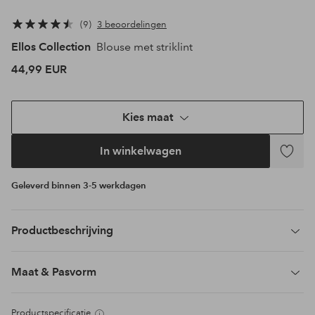
9
3 beoordelingen
Ellos Collection
Blouse met striklint
44,99 EUR
Kies maat
In winkelwagen
Toevoeg
aan
Geleverd binnen 3-5 werkdagen
favoriet
Productbeschrijving
Maat & Pasvorm
Productspecificatie