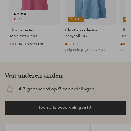
NIEUW!
DEAL
OUTLET
OU
Ellos Collection
Ellos Plus collection
Ellos 
Topje met V-hals
Babydoll jurk
15 EUR
19,99 EUR
48 EUR
48 E
Originele prijs
79,99 EUR
Origin
Wat anderen vinden
4.7
gebaseerd op
9
beoordelingen
Toon alle beoordelingen (3)