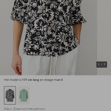
1
/
7
177 cm lang
S
Het model is
en draagt maat
Kleur: Zwart wit met patroon