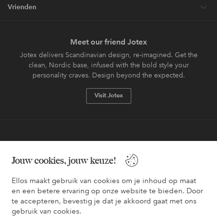
Vrienden
Meet our friend Jotex
Jotex delivers Scandinavian design, re-imagined. Get the
clean, Nordic base, infused with the bold style your
personality craves. Design beyond the expected.
Visit Jotex
Veilig betalen - Nu betalen of opsplitsen
Jouw cookies, jouw keuze!
Wil je meer weten over
onze betaalopties
?
Ellos maakt gebruik van cookies om je inhoud op maat
en een betere ervaring op onze website te bieden. Door
te accepteren, bevestig je dat je akkoord gaat met ons
gebruik van cookies.