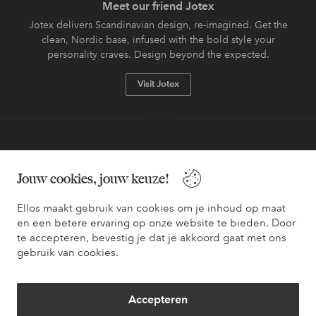
Meet our friend Jotex
Jotex delivers Scandinavian design, re-imagined. Get the
clean, Nordic base, infused with the bold style your
personality craves. Design beyond the expected.
Visit Jotex
Veilig betalen - Nu betalen of opsplitsen
Jouw cookies, jouw keuze!
Wil je meer weten over
onze betaalopties
?
Ellos maakt gebruik van cookies om je inhoud op maat
en een betere ervaring op onze website te bieden. Door
te accepteren, bevestig je dat je akkoord gaat met ons
gebruik van cookies.
Nederland - Selecteer land
Accepteren
Facebook
Instagram
Pinterest
Youtube