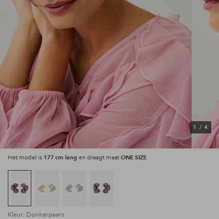
1
/
4
177 cm lang
ONE SIZE
Het model is
en draagt maat
Kleur: Donkerpaars