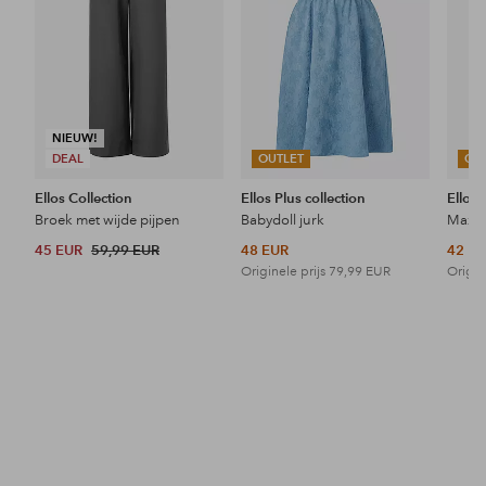
NIEUW!
DEAL
OUTLET
OU
Ellos Collection
Ellos Plus collection
Ellos 
Broek met wijde pijpen
Babydoll jurk
Maxi-
45 EUR
59,99 EUR
48 EUR
42 E
Originele prijs
79,99 EUR
Origin