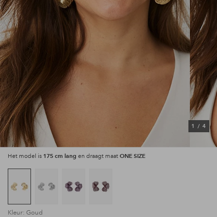
1
/
4
175 cm lang
ONE SIZE
Het model is
en draagt maat
Kleur: Goud