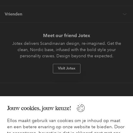
Vrienden
Meet our friend Jotex
Jotex delivers Scandinavian design, re-imagined. Get the
clean, Nordic base, infused with the bold style your
personality craves. Design beyond the expected.
Visit Jotex
Veilig betalen - Nu betalen of opsplitsen
Jouw cookies, jouw keuze!
Wil je meer weten over
onze betaalopties
?
Ellos maakt gebruik van cookies om je inhoud op maat
en een betere ervaring op onze website te bieden. Door