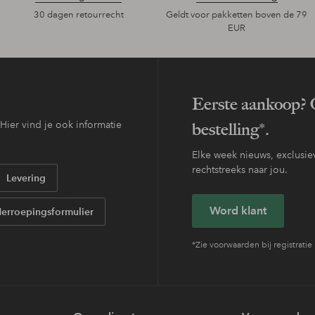
30 dagen retourrecht
Geldt voor pakketten boven de 79
EUR
Eerste aankoop? O
ier vind je ook informatie
bestelling*.
Elke week nieuws, exclusiev
rechtstreeks naar jou.
Levering
Word klant
erroepingsformulier
*Zie voorwaarden bij registratie