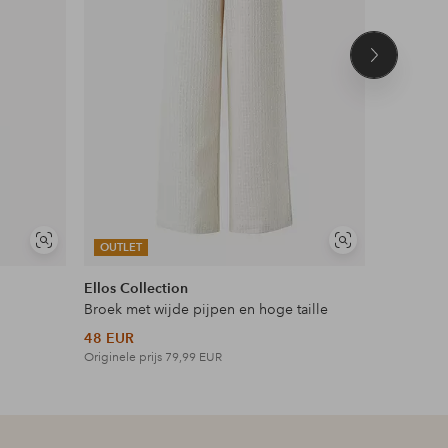
Volgend
product
Soortgelijke
Soortgelijke
OUTLET
OUTLET
tonen
tonen
Ellos Collection
Ellos Plus
Broek met wijde pijpen en hoge taille
Maxi-jurk 
48 EUR
42 EUR
Originele prijs
79,99 EUR
Originele p