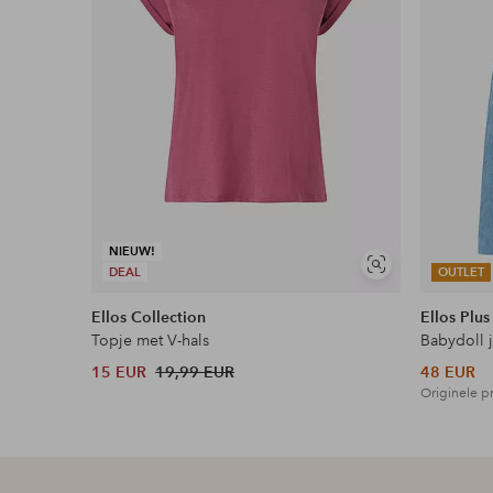
Flexibele betaalwijze
Nu betalen, later betalen of in termijnen betal
Meer lezen
NIEUW!
Soortgelijke
DEAL
OUTLET
tonen
Ellos Collection
Ellos Plus
Topje met V-hals
Babydoll 
15 EUR
19,99 EUR
48 EUR
Originele pr