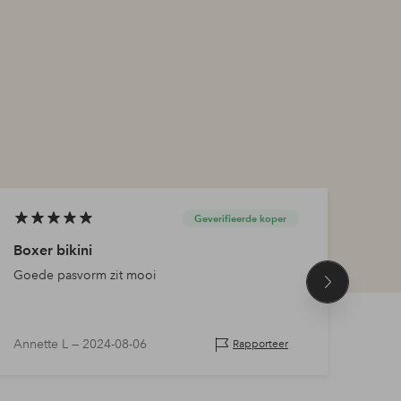
Geverifieerde koper
Boxer bikini
Perf
Goede pasvorm zit mooi
Past 
Volgend
product
Annette L —
2024-08-06
Cari
Rapporteer