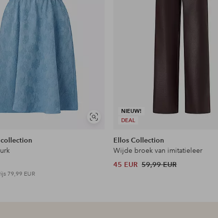
en
NIEUW!
Soortgelijke
DEAL
tonen
 collection
Ellos Collection
jurk
Wijde broek van imitatieleer
45 EUR
59,99 EUR
ijs
79,99 EUR