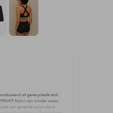
roduceerd uit gerecyclede stof-,
REPREVE® Nylon zijn minder water,
ctie van generiek nylon dat is
atuurlijke hulpbron. Dit betekent