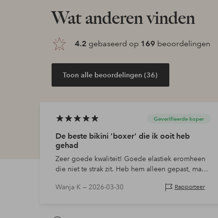
Wat anderen vinden
4.2
gebaseerd op
169
beoordelingen
Toon alle beoordelingen (36)
Geverifieerde koper
De beste bikini 'boxer' die ik ooit heb
gehad
Zeer goede kwaliteit! Goede elastiek eromheen
die niet te strak zit. Heb hem alleen gepast, maar
ik denk dat dit mijn favoriet wordt.
Wanja K —
2026-03-30
Rapporteer