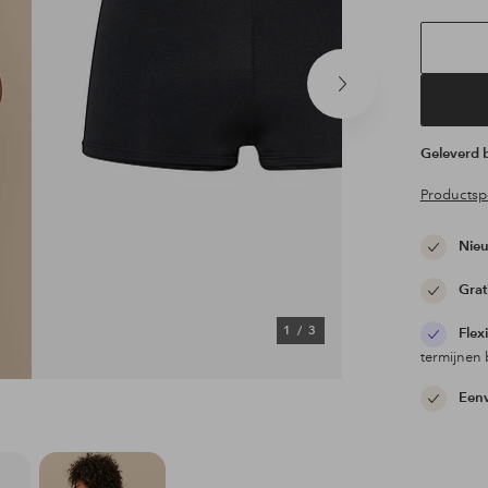
Volgend
product
Geleverd
Productspe
Nieu
Grat
1
/
3
Flex
termijnen 
Eenv