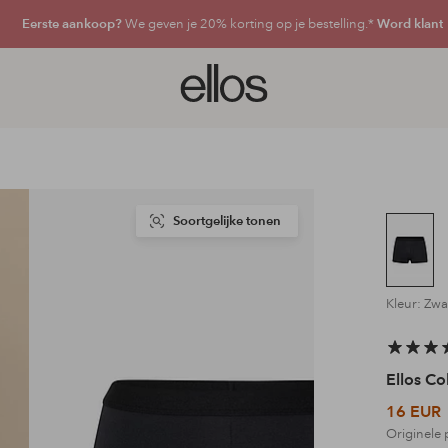
Eerste aankoop?
We geven je 20% korting op je bestelling.*
Word klant
Ellos
logo
-
ga
naar
de
voorpagina
Soortgelijke tonen
Kleur: Zwa
Ellos Co
16 EUR
Originele 