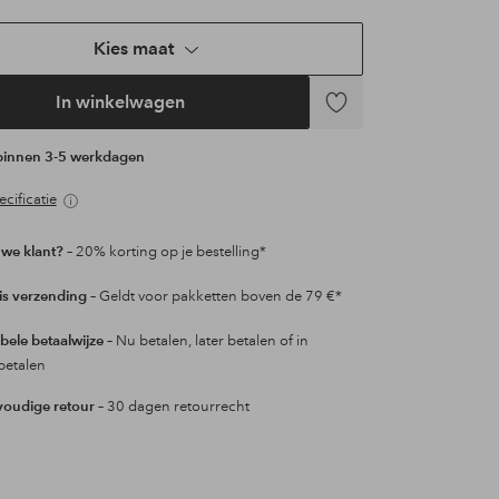
Kies maat
In winkelwagen
Toevoegen
aan
 binnen 3-5 werkdagen
favorieten
cificatie
we klant?
– 20% korting op je bestelling*
is verzending
– Geldt voor pakketten boven de 79 €*
ibele betaalwijze
– Nu betalen, later betalen of in
betalen
oudige retour
– 30 dagen retourrecht