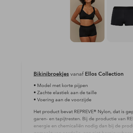
Bikinibroekjes
vanaf
Ellos Collection
• Model met korte pijpen
• Zachte elastiek aan de taille
• Voering aan de voorzijde
Het product bevat REPREVE® Nylon, dat is gep
garen- en tapijtresten. Bij de productie van 
energie en chemicaliën nodig dan bij de produ
gemaakt van aardolie, een niet-hernieuwbare n