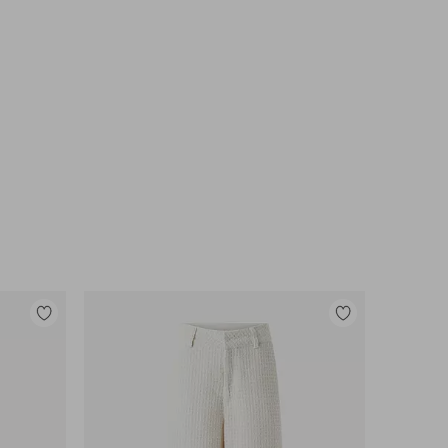
Toevoegen
Toevoegen
aan
aan
favorieten
favorieten