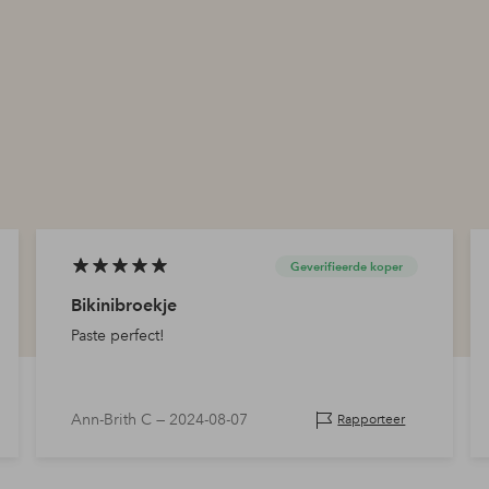
Geverifieerde koper
Bikinibroekje
Paste perfect!
Ann-Brith C —
2024-08-07
Rapporteer