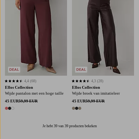
DEAL
DEAL
4,4
(68)
4,3
(28)
4,4 op basis van 68 beoordelingen
4,3 op basis van 28 beoordelingen
Ellos Collection
Ellos Collection
Wijde pantalon met een hoge taille
Wijde broek van imitatieleer
45 EUR
59,99 EUR
45 EUR
59,99 EUR
3 kleuren
3 kleuren
Je hebt 39 van 39 producten bekeken