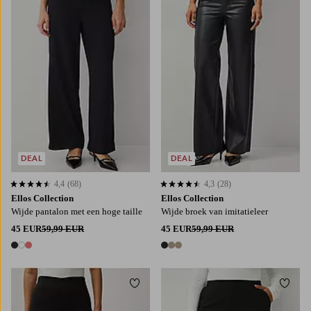
DEAL
DEAL
4,4
(68)
4,3
(28)
4,4 op basis van 68 beoordelingen
4,3 op basis van 28 beoordelingen
Ellos Collection
Ellos Collection
Wijde pantalon met een hoge taille
Wijde broek van imitatieleer
45 EUR
59,99 EUR
45 EUR
59,99 EUR
3 kleuren
3 kleuren
Toevoegen aan favorieten
Toevo