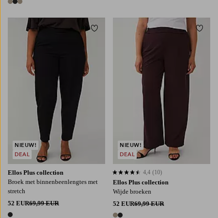
3 kleuren
Toevoegen aan favorieten
Toevo
L
XL
2XL
3XL
4XL
NIEUW!
NIEUW!
DEAL
DEAL
Ellos Plus collection
4,4
(10)
4,4 op basis van 10 beoordelingen
Broek met binnenbeenlengtes met
Ellos Plus collection
stretch
Wijde broeken
52 EUR
69,99 EUR
52 EUR
69,99 EUR