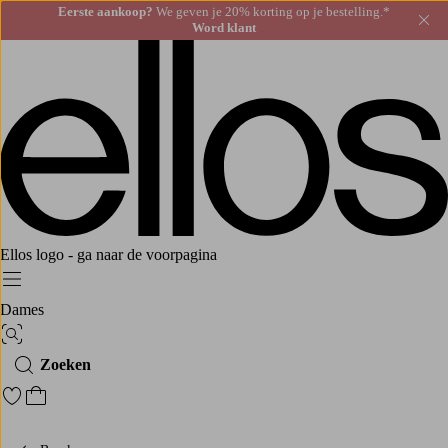
Eerste aankoop?
We geven je 20% korting op je bestelling.*
Slu
Word klant
Ellos logo - ga naar de voorpagina
Menu
Dames
Afbeelding zoeken
Zoeken
Ga naar favoriete gemarkeerde producten
Ga naar het winkelmandje