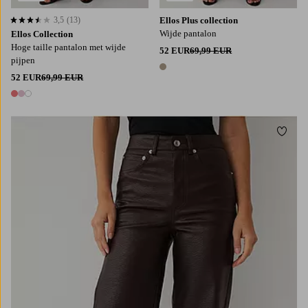
3,5
(13)
Ellos Plus collection
3,5 op basis van 13 beoordelingen
Wijde pantalon
Ellos Collection
Hoge taille pantalon met wijde
52 EUR
69,99 EUR
pijpen
1 kleur
52 EUR
69,99 EUR
3 kleuren
Toevo