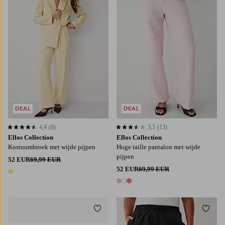
DEAL
DEAL
4,4
(8)
3,5
(13)
4,4 op basis van 8 beoordelingen
3,5 op basis van 13 beoordelingen
Ellos Collection
Ellos Collection
Kostuumbroek met wijde pijpen
Hoge taille pantalon met wijde
pijpen
52 EUR
69,99 EUR
52 EUR
69,99 EUR
1 kleur
3 kleuren
Toevoegen aan favorieten
Toevo