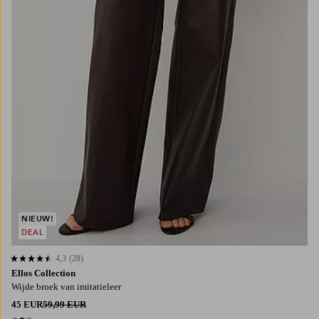
NIEUW!
DEAL
4,3
(28)
4,3 op basis van 28 beoordelingen
Ellos Collection
Wijde broek van imitatieleer
45 EUR
59,99 EUR