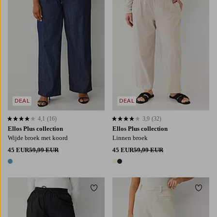
DEAL
DEAL
4,1
(16)
3,9
(32)
4,1 op basis van 16 beoordelingen
3,9 op basis van 32 beoordelingen
Ellos Plus collection
Ellos Plus collection
Wijde broek met koord
Linnen broek
45 EUR
59,99 EUR
45 EUR
59,99 EUR
1 kleur
2 kleuren
Toevoegen aan favorieten
Toevo
L
XL
2XL
3XL
4XL