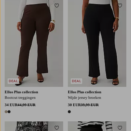
Toevoegen aan favorieten
Toevo
L
XL
2XL
3XL
4XL
L
XL
2XL
3XL
4XL
DEAL
DEAL
Ellos Plus collection
Ellos Plus collection
Bootcut treggingen
Wijde jersey broeken
34 EUR
44,99 EUR
30 EUR
39,99 EUR
2 kleuren
1 kleur
Toevoegen aan favorieten
Toevo