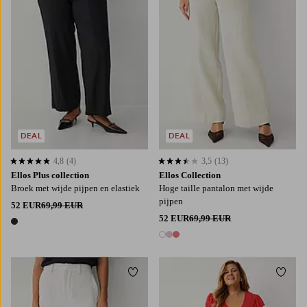
DEAL
DEAL
4,8
(4)
3,5
(13)
4,8 op basis van 4 beoordelingen
3,5 op basis van 13 beoordelingen
Ellos Plus collection
Ellos Collection
Broek met wijde pijpen en elastiek
Hoge taille pantalon met wijde
pijpen
52 EUR
69,99 EUR
52 EUR
69,99 EUR
1 kleur
3 kleuren
Toevoegen aan favorieten
Toevo