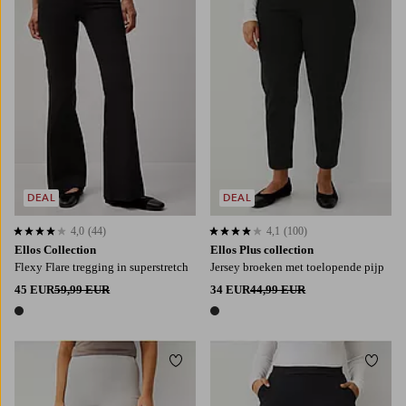
DEAL
DEAL
4,0
(44)
4,1
(100)
4,0 op basis van 44 beoordelingen
4,1 op basis van 100 beoordelingen
Ellos Collection
Ellos Plus collection
Flexy Flare tregging in superstretch
Jersey broeken met toelopende pijp
45 EUR
59,99 EUR
34 EUR
44,99 EUR
1 kleur
1 kleur
Toevoegen aan favorieten
Toevo