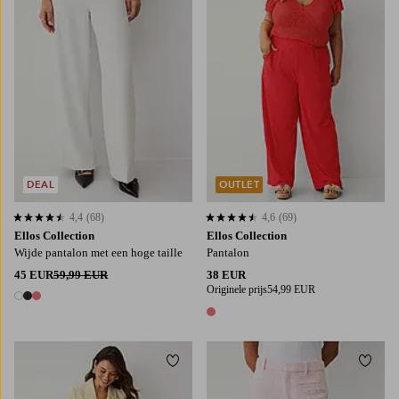
DEAL
OUTLET
4,4
(68)
4,6
(69)
4,4 op basis van 68 beoordelingen
4,6 op basis van 69 beoordelingen
Ellos Collection
Ellos Collection
Wijde pantalon met een hoge taille
Pantalon
45 EUR
59,99 EUR
38 EUR
Originele prijs
54,99 EUR
3 kleuren
1 kleur
Toevoegen aan favorieten
Toevo