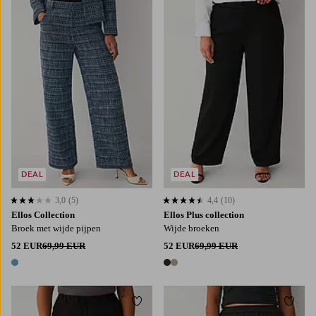
L
XL
2XL
3XL
4XL
DEAL
DEAL
3,0
(5)
4,4
(10)
3,0 op basis van 5 beoordelingen
4,4 op basis van 10 beoordelingen
Ellos Collection
Ellos Plus collection
Broek met wijde pijpen
Wijde broeken
52 EUR
69,99 EUR
52 EUR
69,99 EUR
1 kleur
2 kleuren
Toevoegen aan favorieten
Toevo