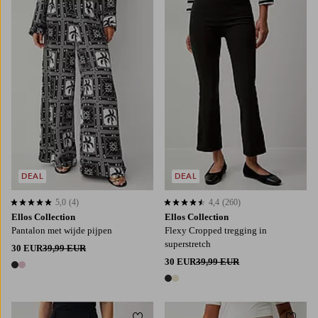
DEAL
DEAL
5,0
(4)
4,4
(260)
5,0 op basis van 4 beoordelingen
4,4 op basis van 260 beoordelingen
Ellos Collection
Ellos Collection
Pantalon met wijde pijpen
Flexy Cropped tregging in
superstretch
30 EUR
39,99 EUR
30 EUR
39,99 EUR
2 kleuren
2 kleuren