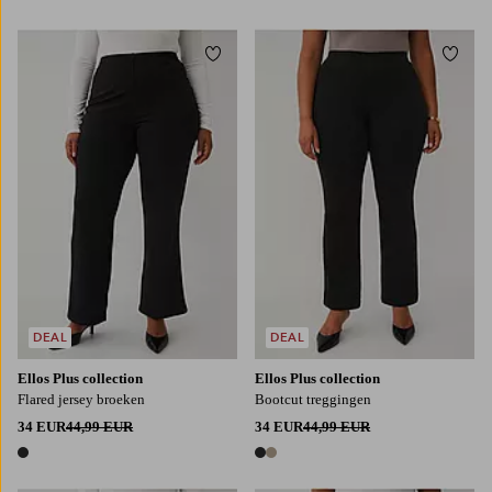
1 kleur
2 kleuren
Toevoegen aan favorieten
Toevo
L
XL
2XL
3XL
4XL
L
XL
2XL
3XL
4XL
DEAL
DEAL
Ellos Plus collection
Ellos Plus collection
Flared jersey broeken
Bootcut treggingen
34 EUR
44,99 EUR
34 EUR
44,99 EUR
1 kleur
2 kleuren