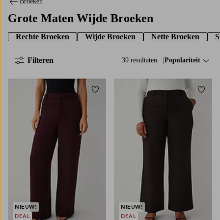
Broeken
Grote Maten Wijde Broeken
Rechte Broeken
Wijde Broeken
Nette Broeken
S
Filteren
39 resultaten
Sorteer op:
Populariteit
Toevoegen aan favorieten
Toevo
NIEUW!
NIEUW!
DEAL
DEAL