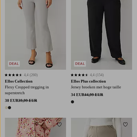
DEAL
DEAL
4,4
(260)
4,4
(154)
4,4 op basis van 260 beoordelingen
4,4 op basis van 154 beoordelingen
Ellos Collection
Ellos Plus collection
Flexy Cropped tregging in
Jersey broeken met hoge taille
superstretch
34 EUR
44,99 EUR
30 EUR
39,99 EUR
1 kleur
2 kleuren
Toevoegen aan favorieten
Toevo