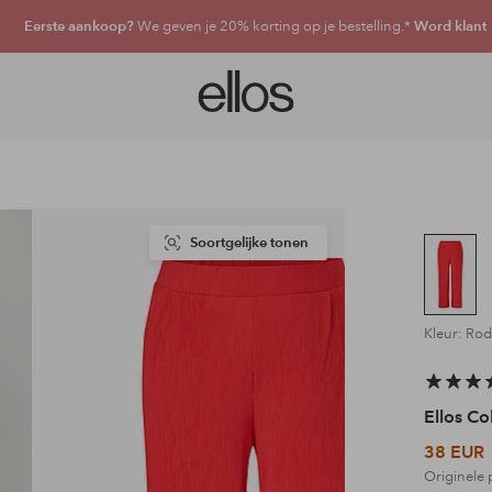
Eerste aankoop?
We geven je 20% korting op je bestelling.*
Word klant
Ellos
logo
-
ga
naar
de
voorpagina
Soortgelijke tonen
Kleur: Rod
Ellos Co
38 EUR
Originele 