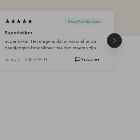
Geverifieerde koper
Superlekker
Prac
Superlekker. Het enige is dat er verschillende
Mooie
Volgend
beenlengtes beschikbaar zouden moeten zijn om
comfo
product
uit te kiezen, want deze worden een beetje kort
dan 
Jenny L —
2025-09-01
Anna
Rapporteer
als je ze hoog in de taille draagt bij mij, die…