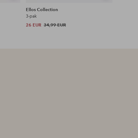
tonen
tonen
Ellos Collection
Ellos Col
3-pak
Broek met
26 EUR
34,99 EUR
48 EUR
Originele p