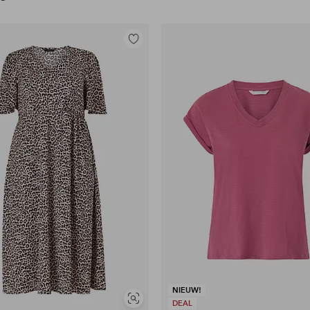
Toevoegen
aan
favorieten
NIEUW!
Soortgelijke
DEAL