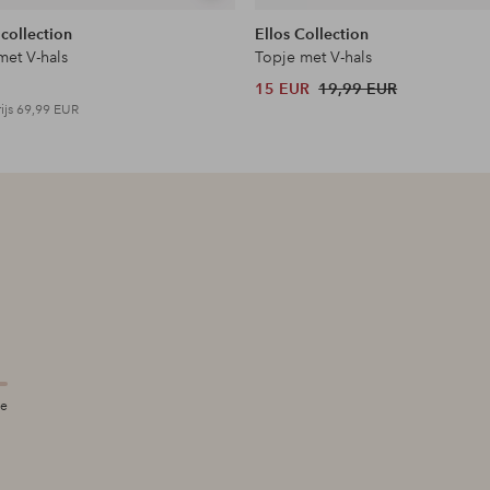
tonen
 collection
Ellos Collection
met V-hals
Topje met V-hals
15 EUR
19,99 EUR
ijs
69,99 EUR
te