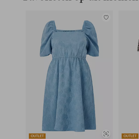
Toevoegen
aan
favorieten
Soortgelijke
OUTLET
OUTLET