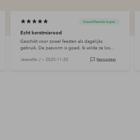
Geverifieerde koper
Echt kerstmisrood
Geschikt voor zowel feesten als dagelijks
gebruik. De pasvorm is goed. Ik wilde ze los
hebben, dus ik nam XL, maar L zou net zo goed
Jeanette J —
2025-11-20
Rapporteer
zijn geweest. Als je niet wilt dat ze strak zitten…