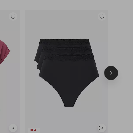
Toevoegen
Toevoegen
aan
aan
favorieten
favorieten
Volgend
product
Soortgelijke
Soortgelijke
DEAL
OUTLET