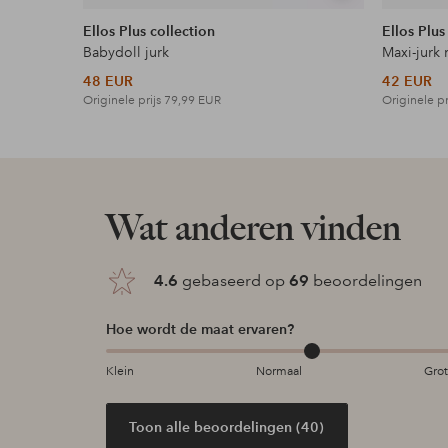
tonen
Ellos Plus collection
Ellos Plus
Babydoll jurk
Maxi-jurk 
48 EUR
42 EUR
Originele prijs
79,99 EUR
Originele pr
Wat anderen vinden
4.6
gebaseerd op
69
beoordelingen
Hoe wordt de maat ervaren?
Klein
Normaal
Gro
Toon alle beoordelingen (40)