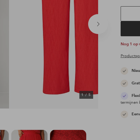
Volgend
product
Nog 1 op
Productspe
Nieu
Grat
1
/
5
Flex
termijnen 
Eenv