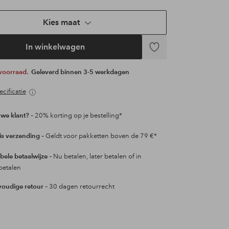
Kies maat
In winkelwagen
Toevoegen
aan
 voorraad.
Geleverd binnen 3-5 werkdagen
favorieten
cificatie
we klant?
– 20% korting op je bestelling*
is verzending
– Geldt voor pakketten boven de 79 €*
ibele betaalwijze
– Nu betalen, later betalen of in
betalen
oudige retour
– 30 dagen retourrecht