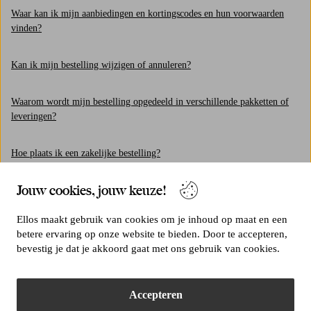
Waar kan ik mijn aanbiedingen en kortingscodes en hun voorwaarden
vinden?
Kan ik mijn bestelling wijzigen of annuleren?
Waarom wordt mijn bestelling opgedeeld in verschillende pakketten of
leveringen?
Hoe plaats ik een zakelijke bestelling?
Jouw cookies, jouw keuze!
Welke bezorgingswijzen zijn er?
Ellos maakt gebruik van cookies om je inhoud op maat en een
Kan ik bestellen en de levering naar een ander land ontvangen?
betere ervaring op onze website te bieden. Door te accepteren,
bevestig je dat je akkoord gaat met ons gebruik van cookies.
Hoe plaats ik een bestelling?
Accepteren
Heeft u geen antwoord gekregen op uw vraag?
Contacteer ons