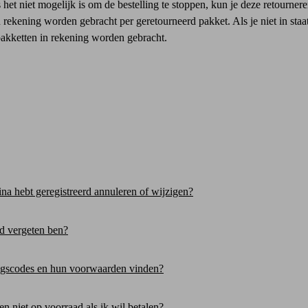
s het niet mogelijk is om de bestelling te stoppen, kun je deze retourne
n rekening worden gebracht per geretourneerd pakket. Als je niet in staa
pakketten in rekening worden gebracht.
gina hebt geregistreerd annuleren of wijzigen?
d vergeten ben?
ingscodes en hun voorwaarden vinden?
n niet op voorraad als ik wil betalen?