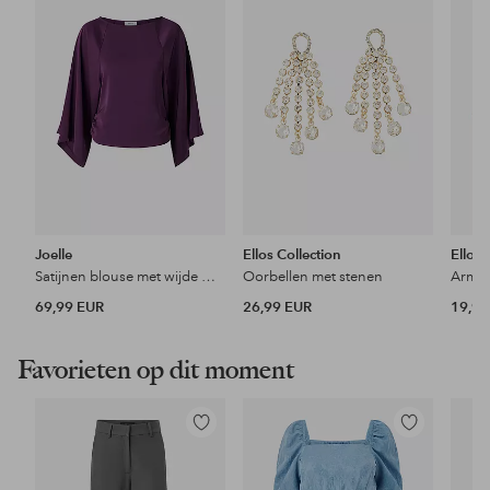
aan
aan
favorieten
favorieten
Joelle
Ellos Collection
Ellos 
Satijnen blouse met wijde mouwen en een gemarkeerde taille
Oorbellen met stenen
Armb
69,99 EUR
26,99 EUR
19,99
Favorieten op dit moment
Toevoegen
Toevoegen
aan
aan
favorieten
favorieten