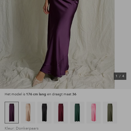
1
/
4
176 cm lang
36
Het model is
en draagt maat
Kleur: Donkerpaars