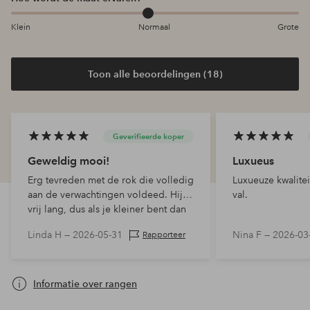
Klein
Normaal
Grote
Toon alle beoordelingen (18)
Geverifieerde koper
Geweldig mooi!
Luxueus
Erg tevreden met de rok die volledig
Luxueuze kwalite
aan de verwachtingen voldeed. Hij is
val.
vrij lang, dus als je kleiner bent dan
170 cm moet je hem mogelijk
Linda H —
2026-05-31
Nina F —
2026-03
Rapporteer
inkorten.
Informatie over rangen