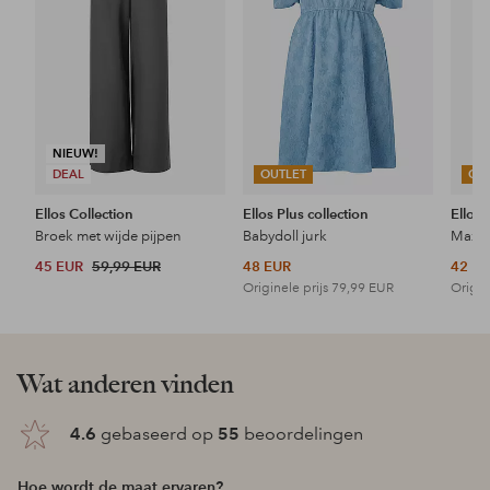
NIEUW!
DEAL
OUTLET
OU
Ellos Collection
Ellos Plus collection
Ellos 
Broek met wijde pijpen
Babydoll jurk
Maxi-
45 EUR
59,99 EUR
48 EUR
42 E
Originele prijs
79,99 EUR
Origin
Wat anderen vinden
4.6
gebaseerd op
55
beoordelingen
Hoe wordt de maat ervaren?