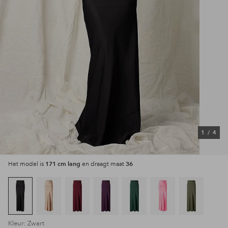
1
/
4
171 cm lang
36
Het model is
en draagt maat
Kleur: Zwart