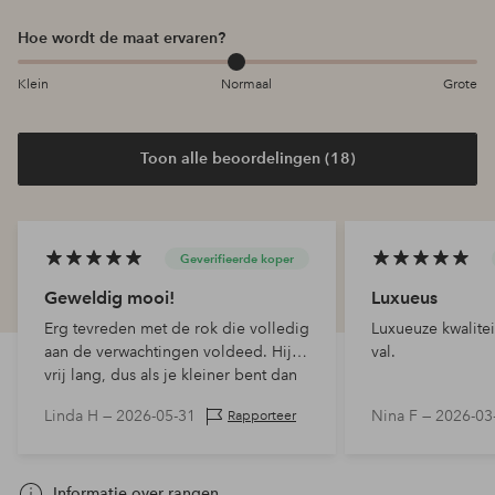
Hoe wordt de maat ervaren?
Klein
Normaal
Grote
Toon alle beoordelingen (18)
Geverifieerde koper
Geweldig mooi!
Luxueus
Erg tevreden met de rok die volledig
Luxueuze kwalite
aan de verwachtingen voldeed. Hij is
val.
vrij lang, dus als je kleiner bent dan
170 cm moet je hem mogelijk
Linda H —
2026-05-31
Nina F —
2026-03
Rapporteer
inkorten.
Informatie over rangen