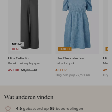
aan
aan
favorieten
favorieten
NIEUW!
DEAL
OUTLET
OU
Ellos Collection
Ellos Plus collection
Ellos 
Broek met wijde pijpen
Babydoll jurk
Maxi-
45 EUR
59,99 EUR
48 EUR
42 E
Originele prijs
79,99 EUR
Origin
Wat anderen vinden
4.6
gebaseerd op
55
beoordelingen