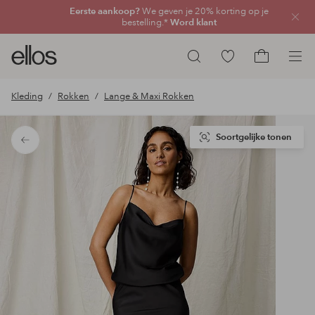
Eerste aankoop?
We geven je 20% korting op je
Sluit
bestelling.*
Word klant
Ellos
Ga
Zoeken
logo
naar
Ga
-
favoriete
naar
Kleding
Rokken
Lange & Maxi Rokken
ga
gemarkeerde
het
naar
producten
winkelmand
de
Soortgelijke tonen
Terug
voorpagina