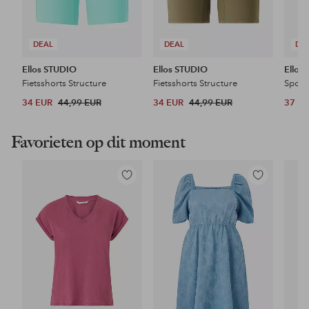
DEAL
DEAL
DE
Ellos STUDIO
Ellos STUDIO
Ellos
Fietsshorts Structure
Fietsshorts Structure
Sport
34 EUR
44,99 EUR
34 EUR
44,99 EUR
37 E
Favorieten op dit moment
Toevoegen
Toevoegen
aan
aan
favorieten
favorieten