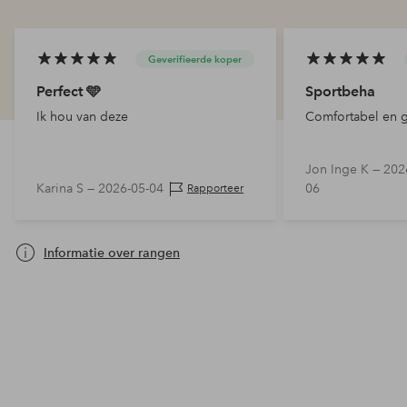
Geverifieerde koper
Perfect 🩵
Sportbeha
Ik hou van deze
Comfortabel en 
Jon Inge K —
202
Karina S —
2026-05-04
06
Rapporteer
Informatie over rangen