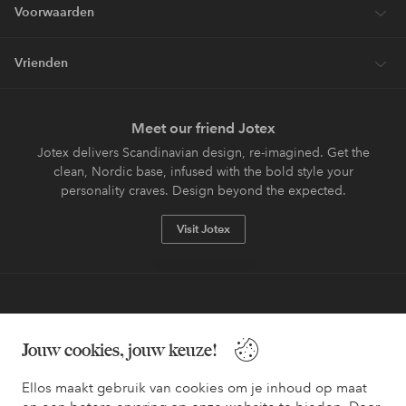
Voorwaarden
Vrienden
Meet our friend Jotex
Jotex delivers Scandinavian design, re-imagined. Get the
clean, Nordic base, infused with the bold style your
personality craves. Design beyond the expected.
Visit Jotex
Veilig betalen - Nu betalen of opsplitsen
Jouw cookies, jouw keuze!
Wil je meer weten over
onze betaalopties
?
Ellos maakt gebruik van cookies om je inhoud op maat