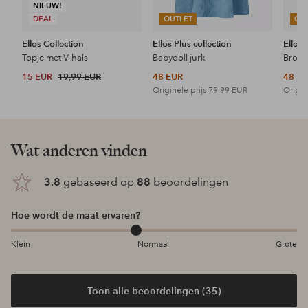
NIEUW!
DEAL
OUTLET
OU
Ellos Collection
Ellos Plus collection
Ellos 
Topje met V-hals
Babydoll jurk
15 EUR
19,99 EUR
48 EUR
48 E
Originele prijs
79,99 EUR
Origin
Wat anderen vinden
3.8
gebaseerd op
88
beoordelingen
Hoe wordt de maat ervaren?
Klein
Normaal
Grote
Toon alle beoordelingen (35)