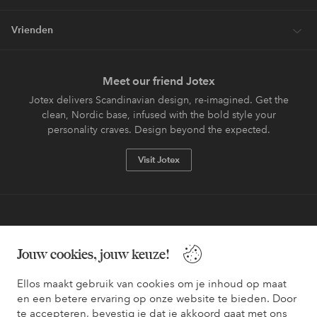
Vrienden
Meet our friend Jotex
Jotex delivers Scandinavian design, re-imagined. Get the
clean, Nordic base, infused with the bold style your
personality craves. Design beyond the expected.
Visit Jotex
Veilig betalen - Nu betalen of opsplitsen
Jouw cookies, jouw keuze!
Wil je meer weten over
onze betaalopties
?
Ellos maakt gebruik van cookies om je inhoud op maat
en een betere ervaring op onze website te bieden. Door
te accepteren, bevestig je dat je akkoord gaat met ons