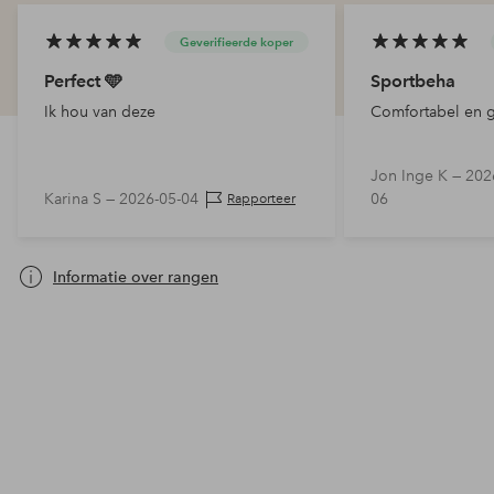
Geverifieerde koper
Perfect 🩵
Sportbeha
Ik hou van deze
Comfortabel en 
Jon Inge K —
202
Karina S —
2026-05-04
06
Rapporteer
Informatie over rangen