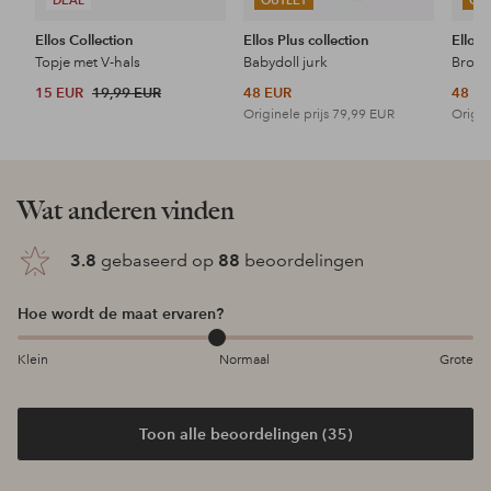
DEAL
OUTLET
OU
Ellos Collection
Ellos Plus collection
Ellos 
Topje met V-hals
Babydoll jurk
15 EUR
19,99 EUR
48 EUR
48 E
Originele prijs
79,99 EUR
Origin
Wat anderen vinden
3.8
gebaseerd op
88
beoordelingen
Hoe wordt de maat ervaren?
Klein
Normaal
Grote
Toon alle beoordelingen (35)