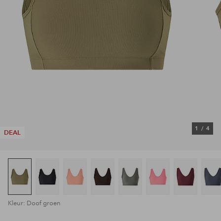
1
/
4
DEAL
Kleur: Doof groen