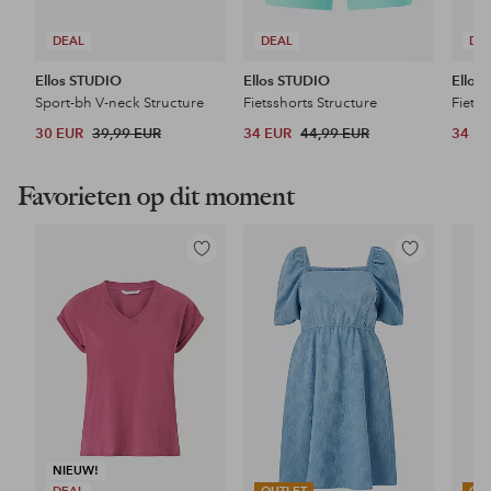
DEAL
DEAL
DE
Ellos STUDIO
Ellos STUDIO
Ellos
Sport-bh V-neck Structure
Fietsshorts Structure
Fietss
30 EUR
39,99 EUR
34 EUR
44,99 EUR
34 E
Favorieten op dit moment
Toevoegen
Toevoegen
aan
aan
favorieten
favorieten
NIEUW!