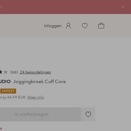
Sluit
Ga
Inloggen
naar
Ga
favoriete
naar
gemarkeerde
het
producten
winkelmandje
66
24 beoordelingen
TUDIO
Joggingbroek Cuff Core
OUTLET
prijs
44,99 EUR
Meer info
In winkelwagen
Toevoegen
aan
ht