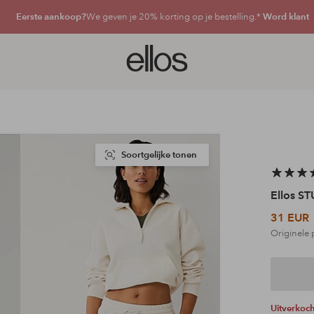
Eerste aankoop?
We geven je 20% korting op je bestelling.*
Word klant
Ellos
logo
-
ga
naar
de
voorpagina
Soortgelijke tonen
Ellos S
31 EUR
Originele 
Uitverkoc