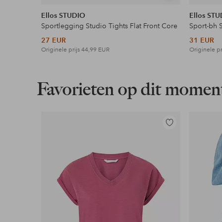
tonen
Ellos STUDIO
Ellos ST
Sportlegging Studio Tights Flat Front Core
Sport-bh 
27 EUR
31 EUR
Originele prijs
44,99 EUR
Originele pr
Favorieten op dit momen
Toevoegen
aan
favorieten