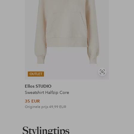
Meer lezen
Soortgelijke
OUTLET
tonen
Ellos STUDIO
Sweatshirt Halfzip Core
35 EUR
Originele prijs
49,99 EUR
Stylingtips