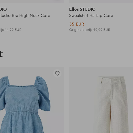
tonen
UDIO
Ellos STUDIO
Studio Bra High Neck Core
Sweatshirt Halfzip Core
35 EUR
ijs
44,99 EUR
Originele prijs
49,99 EUR
t
Toevoegen
aan
favorieten