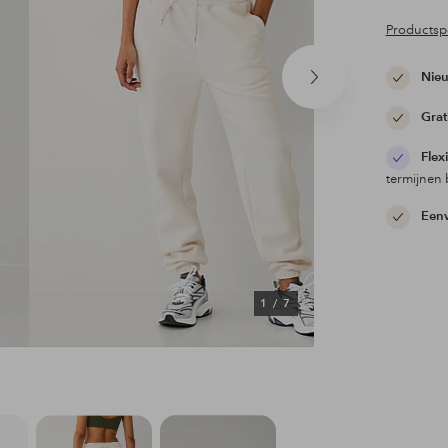
Productspe
Nieu
Volgend
product
Grat
Flex
termijnen 
Eenv
1
/
7