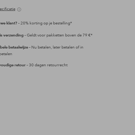
favorieten
cificatie
we klant?
– 20% korting op je bestelling*
is verzending
– Geldt voor pakketten boven de 79 €*
ibele betaalwijze
– Nu betalen, later betalen of in
betalen
oudige retour
– 30 dagen retourrecht