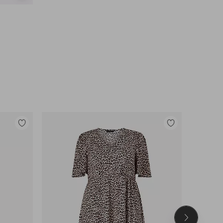
tonen
Toevoegen
Toevoegen
aan
aan
favorieten
favorieten
Volgend