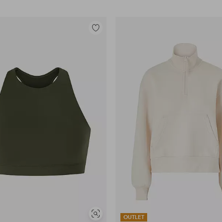
Toevoegen
aan
favorieten
Soortgelijke
OUTLET