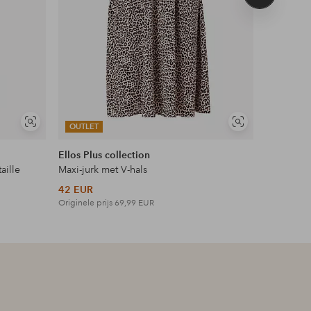
product
Soortgelijke
Soortgelijke
OUTLET
OUTLET
tonen
tonen
Ellos Plus collection
Ellos Col
aille
Maxi-jurk met V-hals
Top met 
42 EUR
18 EUR
Originele prijs
69,99 EUR
Originele p