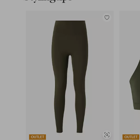
Toevoegen
aan
favorieten
Soortgelijke
OUTLET
OUTLET