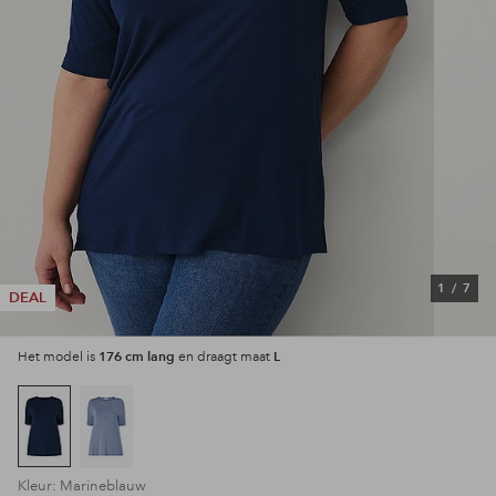
1
/
7
DEAL
176 cm lang
L
Het model is
en draagt maat
Kleur: Marineblauw