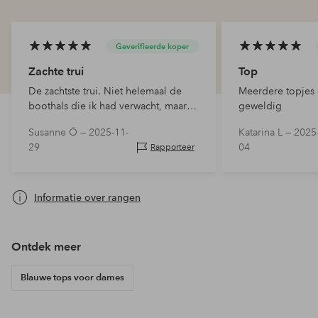
Geverifieerde koper
Zachte trui
Top
De zachtste trui. Niet helemaal de
Meerdere topjes 
boothals die ik had verwacht, maar
geweldig
ongelooflijk comfortabele kwaliteit.
Susanne Ö —
2025-11-
Katarina L —
2025
29
04
Rapporteer
Informatie over rangen
Ontdek meer
Blauwe tops voor dames