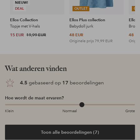
NIEUW!
DEAL
OUTLET
OU
Ellos Collection
Ellos Plus collection
Ellos 
Topje met V-hals
Babydoll jurk
15 EUR
19,99 EUR
48 EUR
48 E
Originele prijs
79,99 EUR
Origin
Wat anderen vinden
4.5
gebaseerd op
17
beoordelingen
Hoe wordt de maat ervaren?
Klein
Normaal
Grote
Toon alle beoordelingen (7)