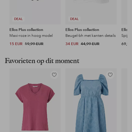
DEAL
DEAL
Ellos Plus collection
Ellos Plus collection
Ellos 
Maxi-roze in hoog model
Beugel-bh met kanten details
Spijke
15 EUR
19,99 EUR
34 EUR
44,99 EUR
69,99
Favorieten op dit moment
Toevoegen
Toevoegen
aan
aan
favorieten
favorieten