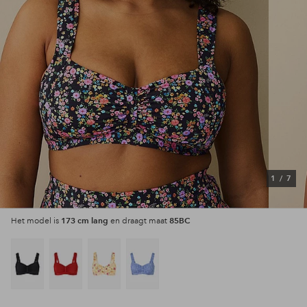
1
/
7
173 cm lang
85BC
Het model is
en draagt maat