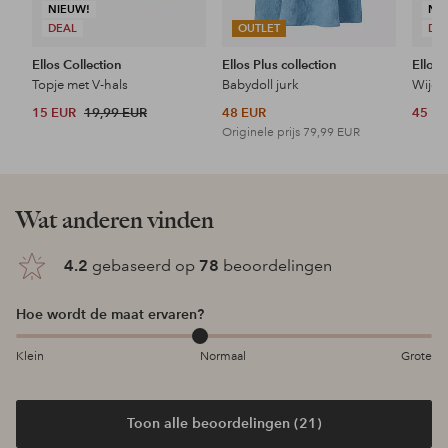
NIEUW!
NI
DEAL
OUTLET
DE
Ellos Collection
Ellos Plus collection
Ellos 
Topje met V-hals
Babydoll jurk
Wijde 
15 EUR
19,99 EUR
48 EUR
45 E
Originele prijs
79,99 EUR
Wat anderen vinden
4.2
gebaseerd op
78
beoordelingen
Hoe wordt de maat ervaren?
Klein
Normaal
Grote
Toon alle beoordelingen (21)