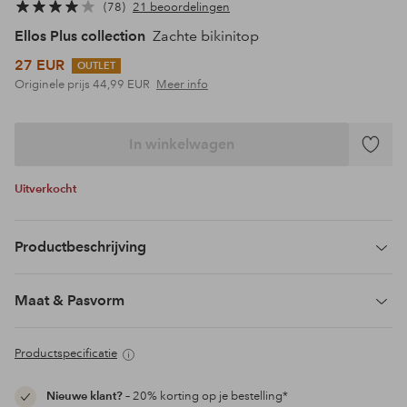
78
21 beoordelingen
Ellos Plus collection
Zachte bikinitop
27 EUR
OUTLET
Originele prijs
44,99 EUR
Meer info
In winkelwagen
Toevoeg
aan
Uitverkocht
favoriet
Productbeschrijving
Maat & Pasvorm
Productspecificatie
Nieuwe klant?
– 20% korting op je bestelling*