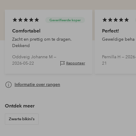
Geverifieerde koper
Comfortabel
Perfect!
Zacht en prettig om te dragen.
Geweldige beha di
Dekkend
Oddveig Johanne M —
Pernilla H —
2026-
2026-05-22
21
Rapporteer
Informatie over rangen
Ontdek meer
Zwarte bikini’s