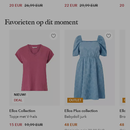
20 EUR
26,99 EUR
22 EUR
29,99 EUR
20 E
Favorieten op dit moment
Toevoegen
Toevoegen
aan
aan
favorieten
favorieten
NIEUW!
DEAL
OUTLET
OU
Ellos Collection
Ellos Plus collection
Ellos 
Topje met V-hals
Babydoll jurk
15 EUR
19,99 EUR
48 EUR
48 E