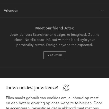
Vrienden
Meet our friend Jotex
Jotex delivers Scandinavian design, re-imagined. Get the
clean, Nordic base, infused with the bold style your
personality craves. Design beyond the expected.
Visit Jotex
Veilig betalen - Nu betalen of opsplitsen
Jouw cookies, jouw keuze!
Wil je meer weten over
onze betaalopties
?
Ellos maakt gebruik van cookies om je inhoud op maat
en een betere ervaring op onze website te bieden. Door
te accepteren, bevestig je dat je akkoord gaat met ons