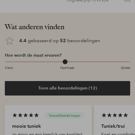
Originele prijs
79,99 EUR
Origin
Wat anderen vinden
4.4
gebaseerd op
52
beoordelingen
Hoe wordt de maat ervaren?
Klein
Normaal
Grote
Toon alle beoordelingen (12)
Geverifieerde koper
mooie tuniek
Tuniek/trui
zo mooi en erg heerlijk van kwaliteit
Koel en comforta