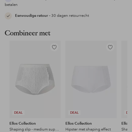
betalen
Eenvoudige retour
– 30 dagen retourrecht
Combineer met
Toevoegen
Toevoegen
aan
aan
favorieten
favorieten
DEAL
DEAL
DE
Ellos Collection
Ellos Collection
Ellos 
Shaping slip - medium support
Hipster met shaping effect
Shapi