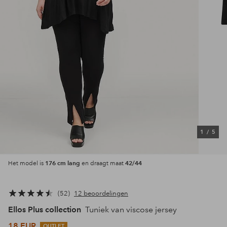
1
/
5
176 cm lang
42/44
Het model is
en draagt maat
52
12 beoordelingen
Ellos Plus collection
Tuniek van viscose jersey
18 EUR
OUTLET