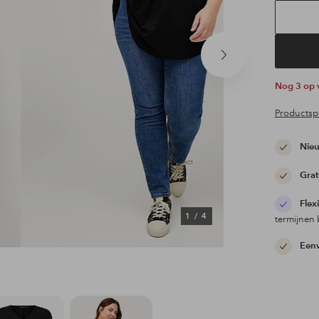
Volgend
product
Nog 3 op
Productspe
Nieu
Grat
Flex
1
/
4
termijnen 
Eenv