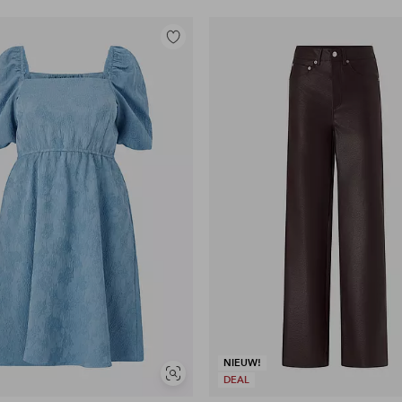
Toevoegen
aan
favorieten
NIEUW!
Soortgelijke
DEAL
tonen