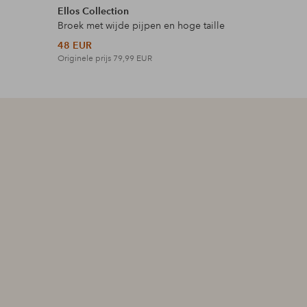
Ellos Collection
Ellos Plus
Broek met wijde pijpen en hoge taille
Maxi-jurk 
48 EUR
42 EUR
Originele prijs
79,99 EUR
Originele p