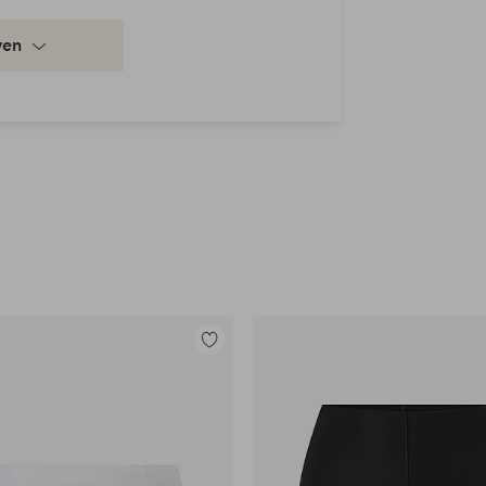
ven
Toevoegen
aan
favorieten