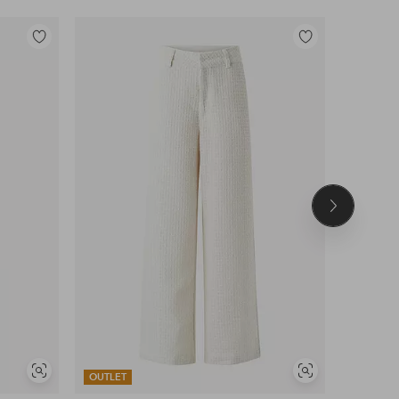
Toevoegen
Toevoegen
aan
aan
favorieten
favorieten
Volgend
product
Soortgelijke
Soortgelijke
OUTLET
OUTLET
tonen
tonen