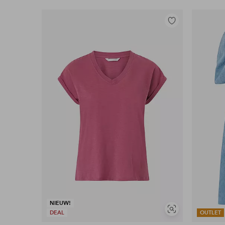
Toevoegen
aan
favorieten
NIEUW!
Soortgelijke
DEAL
OUTLET
tonen