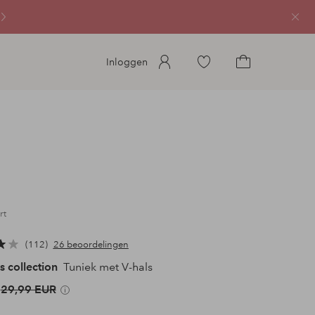
Sluit
Ga
Inloggen
naar
Ga
favoriete
naar
gemarkeerde
het
producten
winkelmandje
rt
112
26 beoordelingen
s collection
Tuniek met V-hals
29,99 EUR