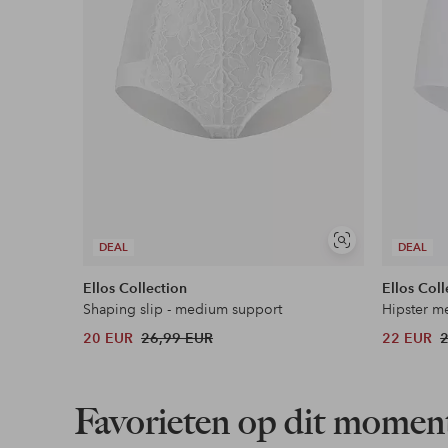
Lees meer
Flexibele betaalwijze
Nu betalen, later betalen of in termijnen betal
Meer lezen
Soortgelijke
DEAL
DEAL
tonen
Ellos Collection
Ellos Coll
Shaping slip - medium support
Hipster me
20 EUR
26,99 EUR
22 EUR
Favorieten op dit momen