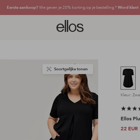
Eerste aankoop?
We geven je 20% korting op je bestelling.*
Word klant
Ellos
logo
-
ga
naar
de
voorpagina
Soortgelijke tonen
Kleur: Zwa
Ellos Plu
22 EUR