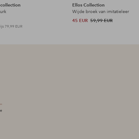
 collection
Ellos Collection
jurk
Wijde broek van imitatieleer
45 EUR
59,99 EUR
ijs
79,99 EUR
te