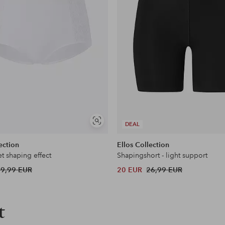
en
Soortgelijke
DEAL
tonen
ection
Ellos Collection
t shaping effect
Shapingshort - light support
29,99 EUR
20 EUR
26,99 EUR
t