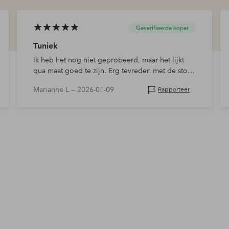
Geverifieerde koper
Tuniek
Ik heb het nog niet geprobeerd, maar het lijkt
qua maat goed te zijn. Erg tevreden met de stof,
die is van zachte katoen en niet het glanzende
Marianne L —
2026-01-09
Rapporteer
materiaal dat soms in tunieken van jullie zit.
Heel…