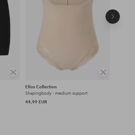
Volgend
product
Soortgelijke
Soortgelijke
tonen
tonen
Ellos Collection
Ellos Plus
Shapingbody - medium support
Body van 
44,99 EUR
59,99 EU