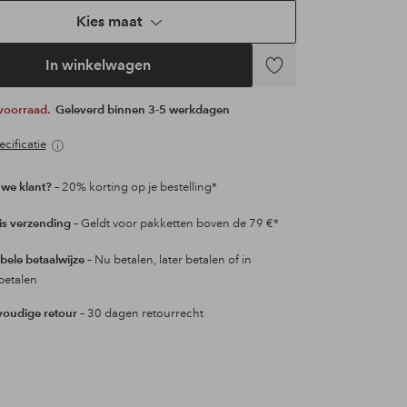
Kies maat
In winkelwagen
Toevoegen
aan
 voorraad.
Geleverd binnen 3-5 werkdagen
favorieten
cificatie
we klant?
– 20% korting op je bestelling*
is verzending
– Geldt voor pakketten boven de 79 €*
ibele betaalwijze
– Nu betalen, later betalen of in
betalen
oudige retour
– 30 dagen retourrecht