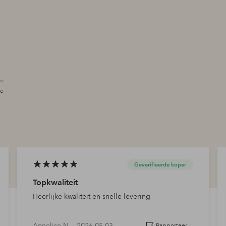
te
Geverifieerde koper
Topkwaliteit
Heerlijke kwaliteit en snelle levering
Annelise N —
2026-05-03
Rapporteer