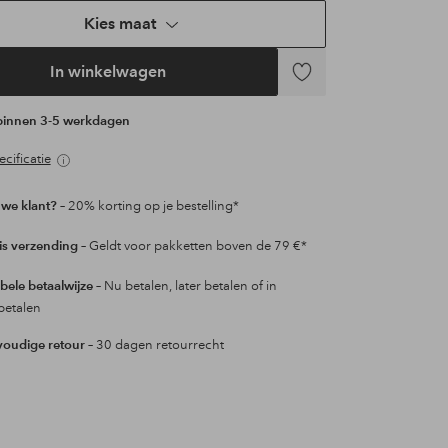
Kies maat
In winkelwagen
Toevoegen
aan
 binnen 3-5 werkdagen
favorieten
cificatie
we klant?
– 20% korting op je bestelling*
is verzending
– Geldt voor pakketten boven de 79 €*
ibele betaalwijze
– Nu betalen, later betalen of in
betalen
oudige retour
– 30 dagen retourrecht