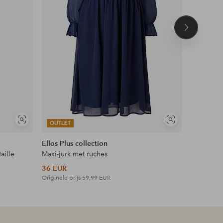
Volgend
product
Soortgelijke
Soortgelijke
OUTLET
OUTLET
tonen
tonen
Ellos Plus collection
Ellos Plus
aille
Maxi-jurk met ruches
Maxi-jurk 
36 EUR
42 EUR
Originele prijs
59,99 EUR
Originele p