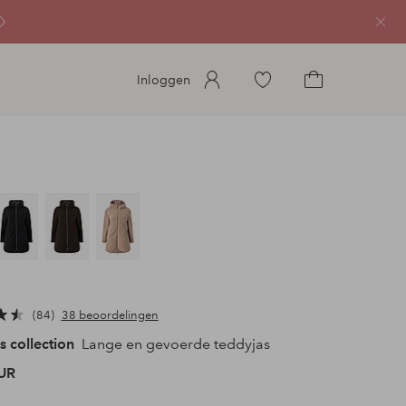
Sluit
Ga
Inloggen
naar
Ga
favoriete
naar
gemarkeerde
het
producten
winkelmandje
84
38 beoordelingen
s collection
Lange en gevoerde teddyjas
UR