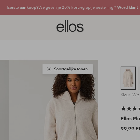
Eerste aankoop?
We geven je 20% korting op je bestelling.*
Word klant
Ellos
logo
-
ga
naar
de
voorpagina
Soortgelijke tonen
Kleur: Wit
Ellos Plu
99,99 E