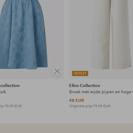
Soortgelijke
OUTLET
tonen
en
 collection
Ellos Collection
jurk
Broek met wijde pijpen en hoge t
48 EUR
ijs
79,99 EUR
Originele prijs
79,99 EUR