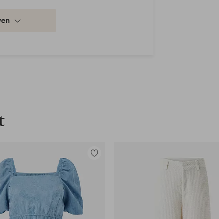
ven
chon
t
Toevoegen
aan
favorieten