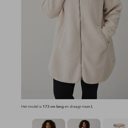
Het model is
173 cm lang
en draagt maat
L