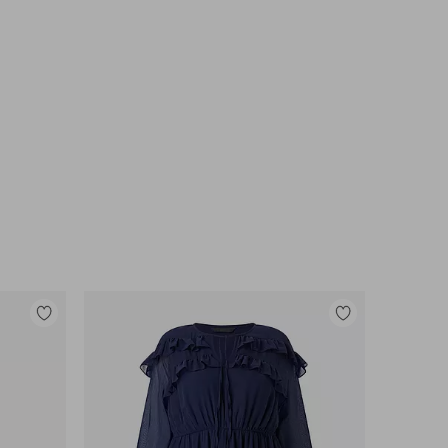
Toevoegen
Toevoegen
aan
aan
favorieten
favorieten