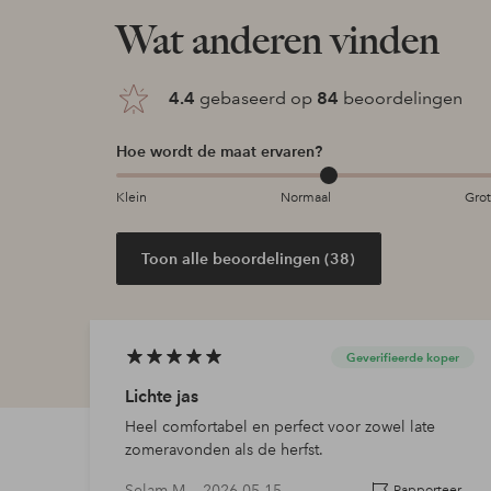
Wat anderen vinden
4.4
gebaseerd op
84
beoordelingen
Hoe wordt de maat ervaren?
Klein
Normaal
Gro
Toon alle beoordelingen (38)
Geverifieerde koper
Lichte jas
Heel comfortabel en perfect voor zowel late
zomeravonden als de herfst.
Selam M —
2026-05-15
Rapporteer