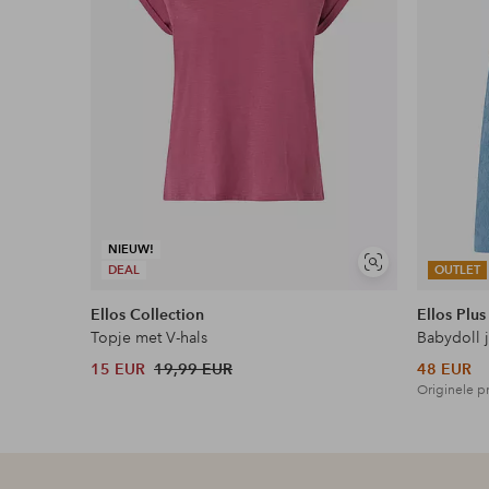
Download afbeelding in hoge resolutie
Gratis verzending
Geldt voor pakketten boven de 79 €
Lees meer
NIEUW!
Flexibele betaalwijze
Soortgelijke
DEAL
OUTLET
tonen
Nu betalen, later betalen of in termijnen betal
Ellos Collection
Ellos Plus
Topje met V-hals
Babydoll 
Meer lezen
15 EUR
19,99 EUR
48 EUR
Originele pr