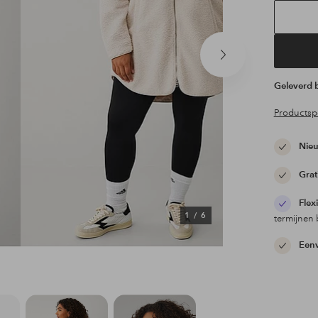
Volgend
product
Geleverd
Productspe
Nieu
Grat
Flex
1
/
6
termijnen 
Eenv