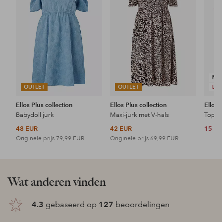
NI
OUTLET
OUTLET
DE
Ellos Plus collection
Ellos Plus collection
Ellos 
Babydoll jurk
Maxi-jurk met V-hals
Topje
48 EUR
42 EUR
15 E
Originele prijs
79,99 EUR
Originele prijs
69,99 EUR
Wat anderen vinden
4.3
gebaseerd op
127
beoordelingen