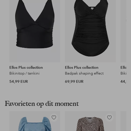
favorieten
favorieten
Ellos Plus collection
Ellos Plus collection
Ellos 
Bikinitop / tankini
Badpak shaping effect
Bikini
54,99 EUR
69,99 EUR
44,99
Favorieten op dit moment
Toevoegen
Toevoegen
aan
aan
favorieten
favorieten