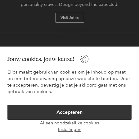
personality craves. Design beyond the expected.
Visit Jotex
Veilig betalen - Nu betalen of opsplitsen
Jouw cookies, jouw keuze!
Wil je meer weten over
onze betaalopties
?
Ellos maakt gebruik van cookies om je inhoud op maat
en een betere ervaring op onze website te bieden. Door
te accepteren, bevestig je dat je akkoord gaat met ons
gebruik van cookies.
Nederland - Selecteer land
Accepteren
Facebook
Instagram
Pinterest
Youtube
Alleen noodzakelijke cookies
Instellingen