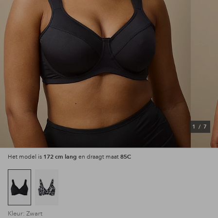
1
/
7
172 cm lang
85C
Het model is
en draagt maat
Kleur: Zwart