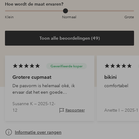
Hoe wordt de maat ervaren?
Klein
Normaal
Grote
Toon alle beoordelingen (49)
Geverifieerde koper
Grotere cupmaat
bikini
De pasvorm is helemaal oké, ik
comfortabel
ervaar dat het een goede
ondersteuning biedt. Ik heb er nog
Susanne K —
2025-12-
niet mee gezwommen, dus de tijd zal
12
Anette I —
2025-1
Rapporteer
het uitwijzen
Informatie over rangen