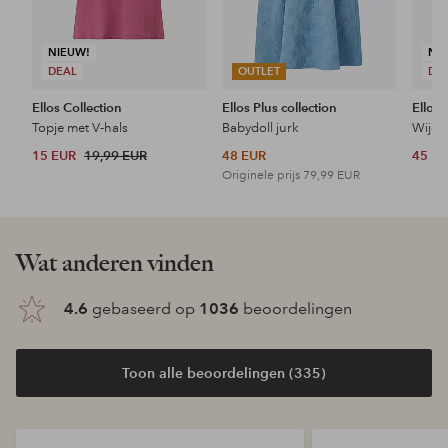
NIEUW!
NI
DEAL
OUTLET
DE
Ellos Collection
Ellos Plus collection
Ellos 
Topje met V-hals
Babydoll jurk
Wijde 
15 EUR
19,99 EUR
48 EUR
45 E
Originele prijs
79,99 EUR
Wat anderen vinden
4.6
gebaseerd op
1036
beoordelingen
Toon alle beoordelingen (335)