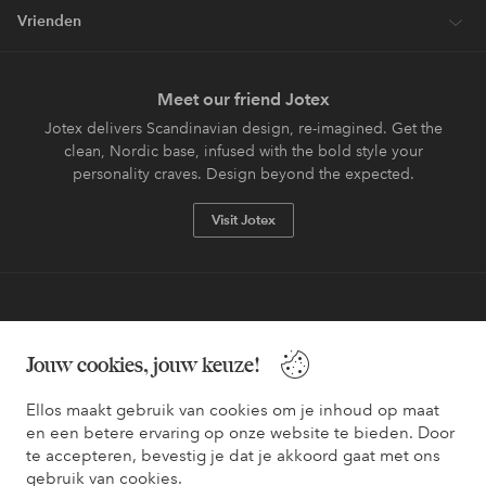
Vrienden
Meet our friend Jotex
Jotex delivers Scandinavian design, re-imagined. Get the
clean, Nordic base, infused with the bold style your
personality craves. Design beyond the expected.
Visit Jotex
Veilig betalen - Nu betalen of opsplitsen
Jouw cookies, jouw keuze!
Wil je meer weten over
onze betaalopties
?
Ellos maakt gebruik van cookies om je inhoud op maat
en een betere ervaring op onze website te bieden. Door
te accepteren, bevestig je dat je akkoord gaat met ons
gebruik van cookies.