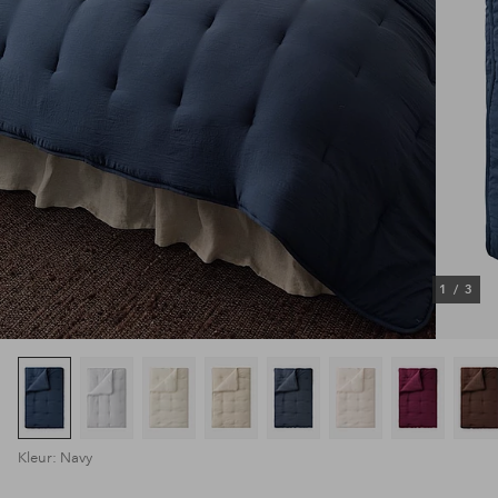
1
/
3
Kleur: Navy