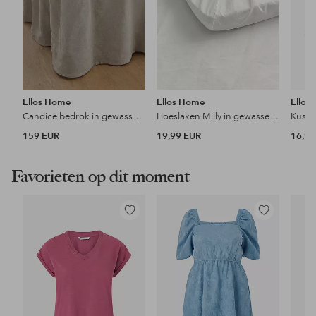
Ellos Home
Ellos Home
Ellos
Candice bedrok in gewassen linnen 60 cm
Hoeslaken Milly in gewassen katoen
Kusse
159 EUR
19,99 EUR
16,99
Favorieten op dit moment
Toevoegen
Toevoegen
aan
aan
favorieten
favorieten