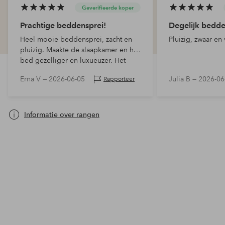
Geverifieerde koper
Prachtige beddensprei!
Degelijk bedde
Heel mooie beddensprei, zacht en
Pluizig, zwaar en
pluizig. Maakte de slaapkamer en het
bed gezelliger en luxueuzer. Het
enige misschien negatieve is dat de
Erna V —
2026-06-05
Julia B —
2026-06
Rapporteer
stof een beetje kreukelig kan
worden, m…
Informatie over rangen