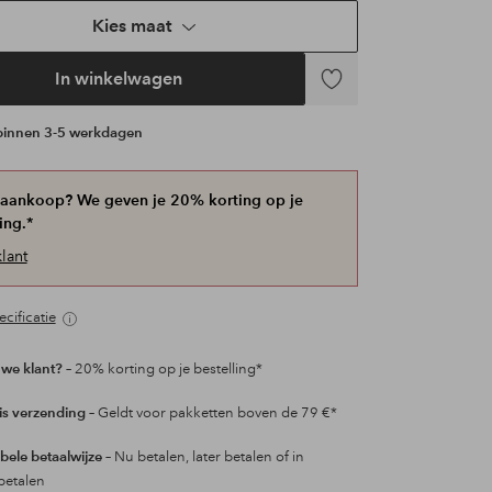
Kies maat
In winkelwagen
Toevoegen
aan
 binnen 3-5 werkdagen
favorieten
 aankoop? We geven je 20% korting op je
ing.*
lant
cificatie
we klant?
– 20% korting op je bestelling*
is verzending
– Geldt voor pakketten boven de 79 €*
ibele betaalwijze
– Nu betalen, later betalen of in
betalen