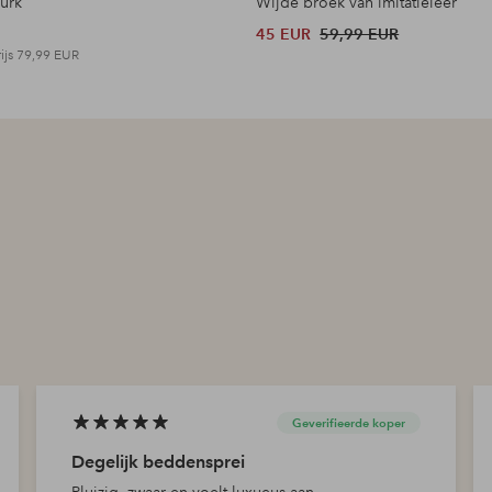
jurk
Wijde broek van imitatieleer
45 EUR
59,99 EUR
ijs
79,99 EUR
Geverifieerde koper
Degelijk beddensprei