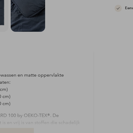
Eenv
gewassen en matte oppervlakte
aten:
 cm)
0 cm)
0 cm)
DARD 100 by OEKO-TEX®. De
is en vrij is van stoffen die schadelijk