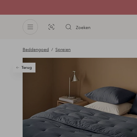
Zoeken
Afbeelding
zoeken
Beddengoed
Spreien
Terug