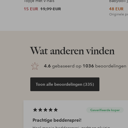
Topje met V-hals
Babydoll 
15 EUR
19,99 EUR
48 EUR
Originele pr
Wat anderen vinden
4.6
gebaseerd op
1036
beoordelingen
Toon alle beoordelingen (335)
Geverifieerde koper
Prachtige beddensprei!