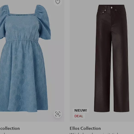
Toevoegen
aan
favorieten
NIEUW!
Soortgelijke
DEAL
tonen
 collection
Ellos Collection