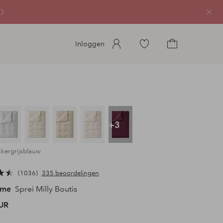
Sluit
Ga
Inloggen
naar
Ga
favoriete
naar
gemarkeerde
het
producten
winkelmandje
+3
nkergrijsblauw
1036
335 beoordelingen
ome
Sprei Milly Boutis
UR