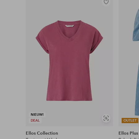
Toevoegen
aan
favorieten
NIEUW!
Soortgelijke
DEAL
OUTLET
tonen
Ellos Collection
Ellos Plus