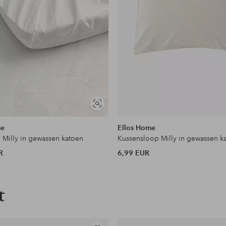
en
Soortgelijke
tonen
me
Ellos Home
 Milly in gewassen katoen
Kussensloop Milly in gewassen k
R
6,99 EUR
t