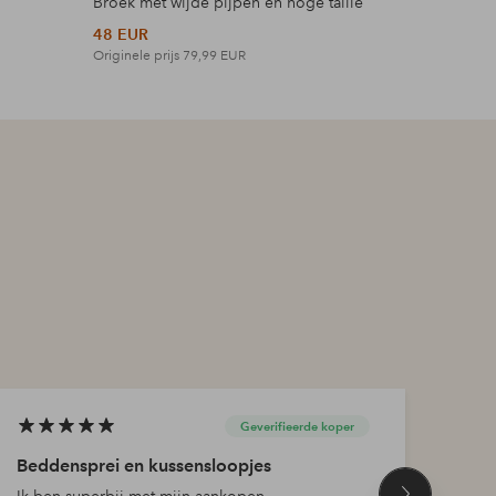
Broek met wijde pijpen en hoge taille
Maxi-jurk 
48 EUR
42 EUR
Originele prijs
79,99 EUR
Originele p
Geverifieerde koper
Beddensprei en kussensloopjes
De p