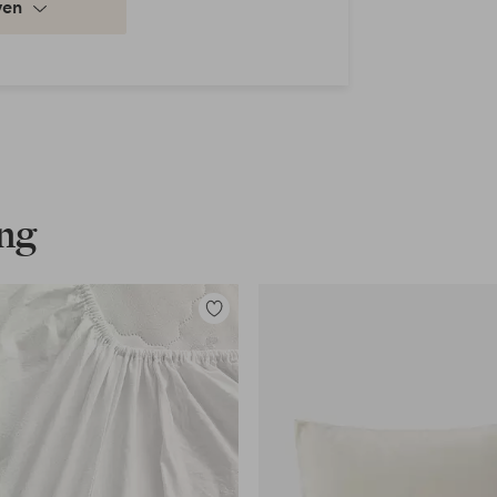
ven
cyclede materialen en voldoet aan
 productie. Materialen worden
fen nodig zijn.
ing
Toevoegen
aan
favorieten