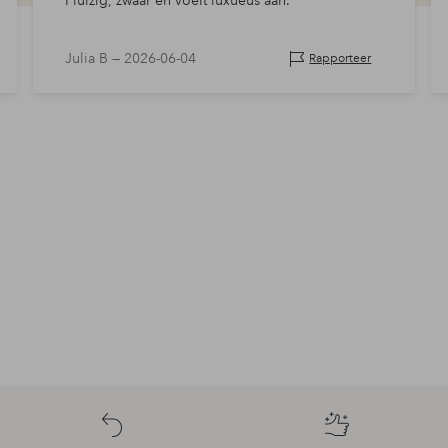
Pluizig, zwaar en voelt luxueus aan.
Julia B —
2026-06-04
Rapporteer