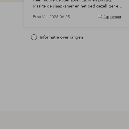
Heel mooie beddensprei, zacht en pluizig.
Maakte de slaapkamer en het bed gezelliger en
luxueuzer. Het enige misschien negatieve is dat
Erna V —
2026-06-05
Rapporteer
de stof een beetje kreukelig kan worden, m…
Informatie over rangen