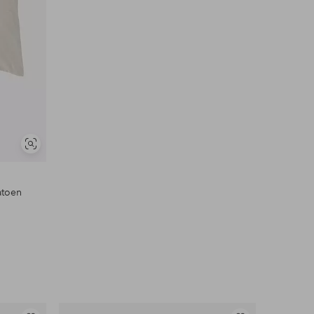
Soortgelijke
tonen
atoen