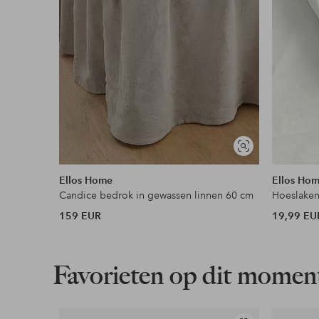
Flexibele betaalwijze
Nu betalen, later betalen of in termijnen betal
Meer lezen
Soortgelijke
tonen
Ellos Home
Ellos Ho
Candice bedrok in gewassen linnen 60 cm
Hoeslaken
159 EUR
19,99 EU
Favorieten op dit momen