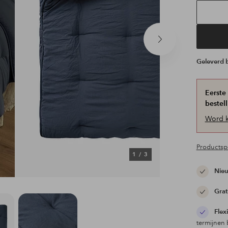
Volgend
product
Geleverd
Eerste
bestell
Word k
Productspe
1
/
3
Nieu
Grat
Flex
termijnen 