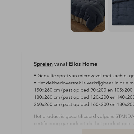
Spreien
vanaf
Ellos Home
• Gequilte sprei van microvezel met zachte, 
• Het dekbedovertrek is verkrijgbaar in drie m
150x260 cm (past op bed 90x200 en 105x200
180x260 cm (past op bed 120x200 en 140x20
260x260 cm (past op bed 160x200 en 180x20
Het product is gecertificeerd volgens STAN
certificering garandeert dat het product getest 
kunnen zijn voor de gezondheid of het milieu.