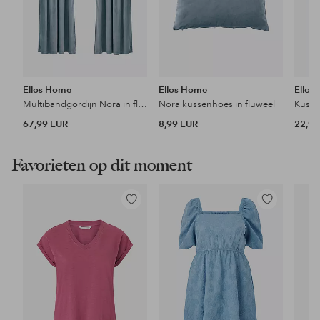
Ellos Home
Ellos Home
Ellos
Multibandgordijn Nora in fluweel 2-pack
Nora kussenhoes in fluweel
67,99 EUR
8,99 EUR
22,99
Favorieten op dit moment
Toevoegen
Toevoegen
aan
aan
favorieten
favorieten