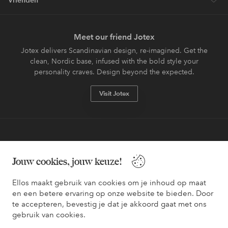
Vrienden
Meet our friend Jotex
Jotex delivers Scandinavian design, re-imagined. Get the
clean, Nordic base, infused with the bold style your
personality craves. Design beyond the expected.
Visit Jotex
Veilig betalen - Nu betalen of opsplitsen
Jouw cookies, jouw keuze!
Wil je meer weten over
onze betaalopties
?
Ellos maakt gebruik van cookies om je inhoud op maat
en een betere ervaring op onze website te bieden. Door
te accepteren, bevestig je dat je akkoord gaat met ons
gebruik van cookies.
Nederland - Selecteer land