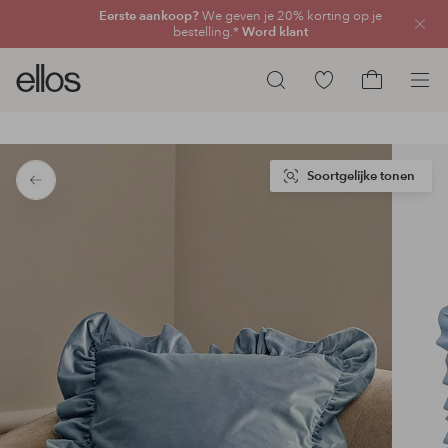
Eerste aankoop?
We geven je 20% korting op je
Sluit
bestelling.*
Word klant
Ellos
Ga
Zoeken
logo
naar
Ga
-
favoriete
naar
ga
gemarkeerde
het
naar
producten
winkelmand
Soortgelijke tonen
Terug
de
voorpagina