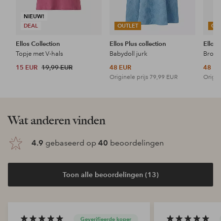
NIEUW!
DEAL
OUTLET
OU
Ellos Collection
Ellos Plus collection
Ellos 
Topje met V-hals
Babydoll jurk
15 EUR
19,99 EUR
48 EUR
48 E
Originele prijs
79,99 EUR
Origin
Wat anderen vinden
4.9
gebaseerd op
40
beoordelingen
Toon alle beoordelingen (13)
Geverifieerde koper