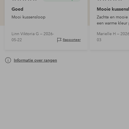
Goed
Mooie kussens
Mooi kussensloop
Zachte en mooie 
een warme kleur 
bij de geel/wit g
Linn Viktoria G —
2026-
Marielle H —
2026
kussenslopen van 
05-22
03
Rapporteer
maat.
Informatie over rangen