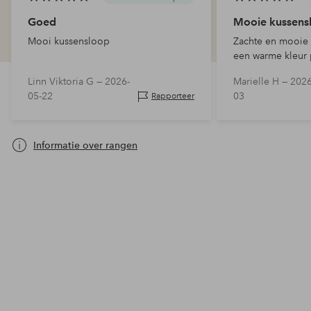
Goed
Mooie kussens
Mooi kussensloop
Zachte en mooie 
een warme kleur 
bij de geel/wit g
Linn Viktoria G —
2026-
Marielle H —
2026
kussenslopen van 
05-22
03
Rapporteer
maat.
Informatie over rangen