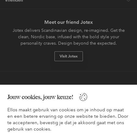
Vrienden
Meet our friend Jotex
Jotex delivers Scandinavian design, re-imagined. Get the
clean, Nordic base, infused with the bold style your
personality craves. Design beyond the expected.
Visit Jotex
Veilig betalen - Nu betalen of opsplitsen
Jouw cookies, jouw keuze!
Wil je meer weten over
onze betaalopties
?
Ellos maakt gebruik van cookies om je inhoud op maat
en een betere ervaring op onze website te bieden. Door
te accepteren, bevestig je dat je akkoord gaat met ons
gebruik van cookies.
Nederland - Selecteer land