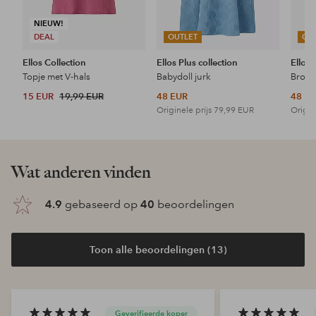
NIEUW!
DEAL
OUTLET
OU
Ellos Collection
Ellos Plus collection
Ellos 
Topje met V-hals
Babydoll jurk
15 EUR
19,99 EUR
48 EUR
48 E
Originele prijs
79,99 EUR
Origin
Wat anderen vinden
4.9
gebaseerd op
40
beoordelingen
Toon alle beoordelingen (13)
Geverifieerde koper