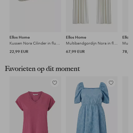
Ellos Home
Ellos Home
Ellos
Kussen Nora Cilinder in fluweel
Multibandgordijn Nora in fluweel 2-pack
22,99 EUR
67,99 EUR
78,99
Favorieten op dit moment
Toevoegen
Toevoegen
aan
aan
favorieten
favorieten