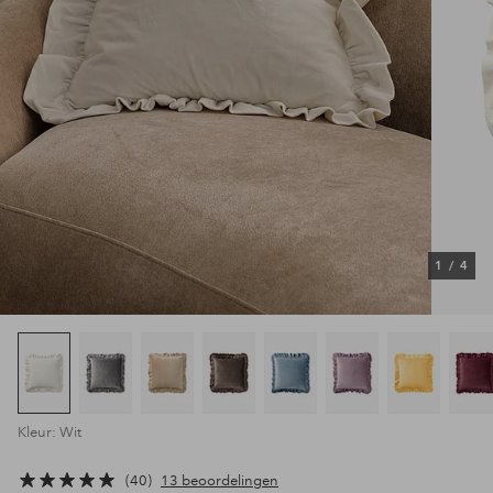
1
/
4
Kleur: Wit
40
13 beoordelingen