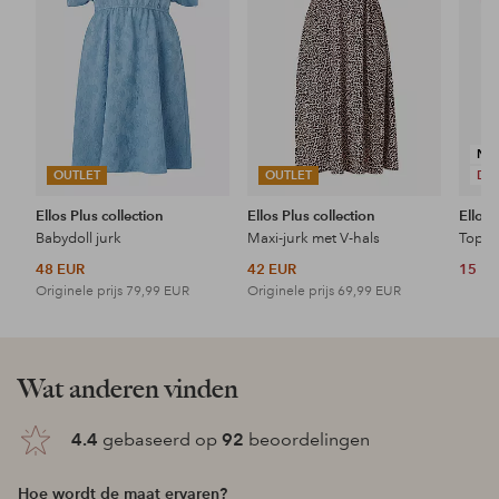
NI
OUTLET
OUTLET
DE
Ellos Plus collection
Ellos Plus collection
Ellos 
Babydoll jurk
Maxi-jurk met V-hals
Topje
48 EUR
42 EUR
15 E
Originele prijs
79,99 EUR
Originele prijs
69,99 EUR
Wat anderen vinden
4.4
gebaseerd op
92
beoordelingen
Hoe wordt de maat ervaren?