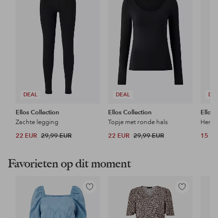
favorieten
favorieten
DEAL
DEAL
DE
Ellos Collection
Ellos Collection
Ellos 
Zachte legging
Topje met ronde hals
22 EUR
29,99 EUR
22 EUR
29,99 EUR
15 E
Favorieten op dit moment
Toevoegen
Toevoegen
aan
aan
favorieten
favorieten