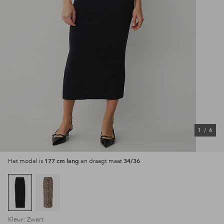
1
/
6
177 cm lang
34/36
Het model is
en draagt maat
Kleur: Zwart