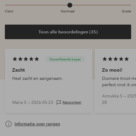
Klein
Normaal
Grote
Toon alle beoordelingen (35)
Geverifieerde koper
Zacht
Zo mooi!
Heel zacht en aangenaam.
Dunnere tricot m
perfect vind ik o
een veel te dik 
Annukka S —
2025
'stijf' zijn in de st
Maria S —
2026-05-23
28
Rapporteer
Informatie over rangen