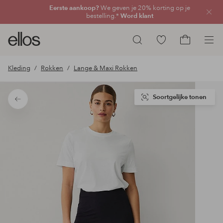
Eerste aankoop?
We geven je 20% korting op je
Sluit
bestelling.*
Word klant
Ellos
Ga
Zoeken
logo
naar
Ga
-
favoriete
naar
Kleding
Rokken
Lange & Maxi Rokken
ga
gemarkeerde
het
naar
producten
winkelmand
de
Soortgelijke tonen
Terug
voorpagina