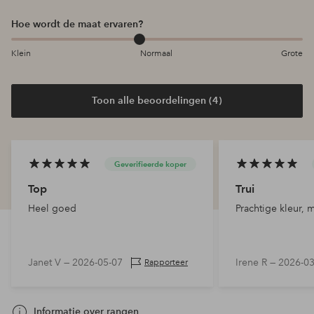
Hoe wordt de maat ervaren?
Klein
Normaal
Grote
Toon alle beoordelingen (4)
Geverifieerde koper
Top
Trui
Heel goed
Prachtige kleur, m
Janet V —
2026-05-07
Irene R —
2026-03
Rapporteer
Informatie over rangen