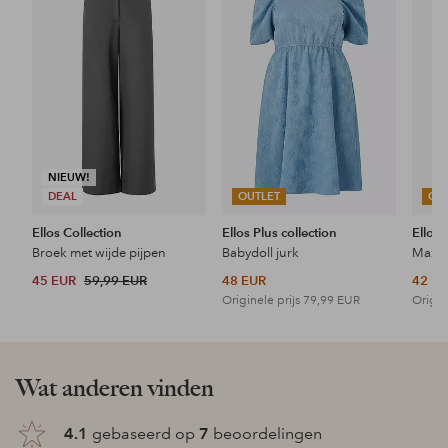
aan
aan
favorieten
favorieten
NIEUW!
DEAL
OUTLET
OU
Ellos Collection
Ellos Plus collection
Ellos 
Broek met wijde pijpen
Babydoll jurk
Maxi-
45 EUR
59,99 EUR
48 EUR
42 E
Originele prijs
79,99 EUR
Origin
Wat anderen vinden
4.1
gebaseerd op
7
beoordelingen