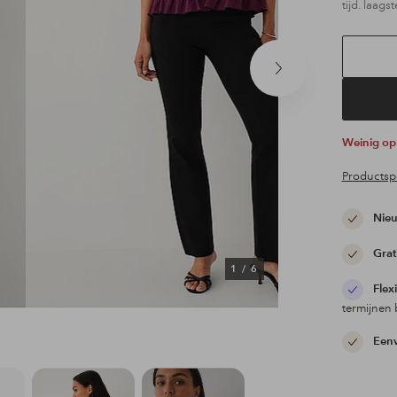
tijd. laagst
Volgend
product
Weinig o
Productspe
Nieu
Grat
1
/
6
Flex
termijnen 
Eenv