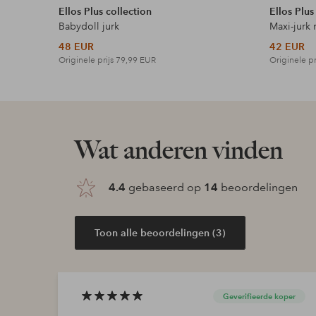
Ellos Plus collection
Ellos Plus
Babydoll jurk
Maxi-jurk 
48 EUR
42 EUR
Originele prijs
79,99 EUR
Originele pr
Wat anderen vinden
4.4
gebaseerd op
14
beoordelingen
Toon alle beoordelingen (3)
Geverifieerde koper