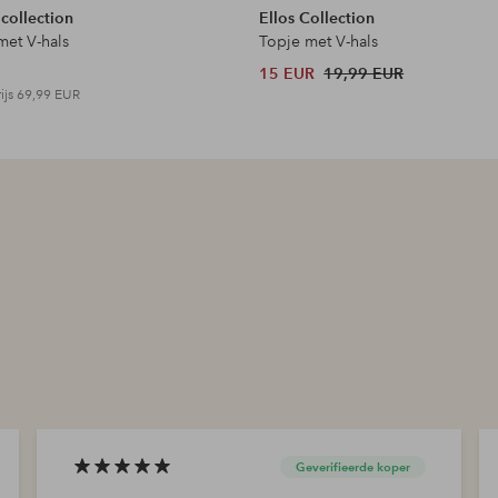
 collection
Ellos Collection
met V-hals
Topje met V-hals
15 EUR
19,99 EUR
ijs
69,99 EUR
Geverifieerde koper