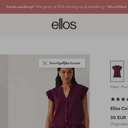
Eerste aankoop?
We geven je 20% korting op je bestelling.*
Word klant
Ellos
logo
-
ga
naar
de
voorpagina
Soortgelijke tonen
Kleur: Pru
Ellos Co
30 EUR
Originele 