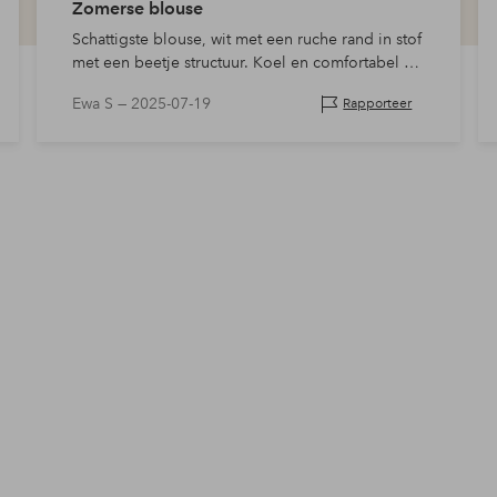
Zomerse blouse
Schattigste blouse, wit met een ruche rand in stof
met een beetje structuur. Koel en comfortabel als
het warm is. De knoopsluiting overlapt net,
Ewa S —
2025-07-19
Rapporteer
daarom houd ik de maat ondanks dat de blo…