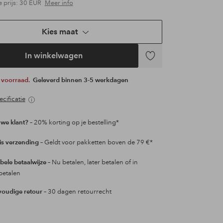
e prijs:
30 EUR
Meer info
Kies maat
In winkelwagen
Toevoegen
aan
p voorraad.
Geleverd binnen 3-5 werkdagen
favorieten
cificatie
we klant?
– 20% korting op je bestelling*
is verzending
– Geldt voor pakketten boven de 79 €*
ibele betaalwijze
– Nu betalen, later betalen of in
betalen
oudige retour
– 30 dagen retourrecht