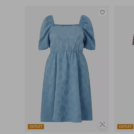
Toevoegen
aan
favorieten
Soortgelijke
OUTLET
OUTLET
tonen