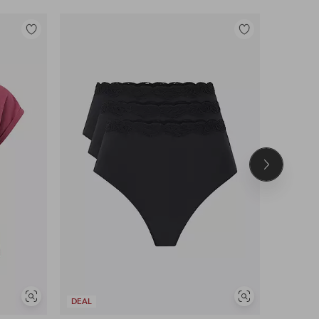
Toevoegen
Toevoegen
aan
aan
favorieten
favorieten
Volgend
product
Soortgelijke
Soortgelijke
DEAL
OUTLET
tonen
tonen