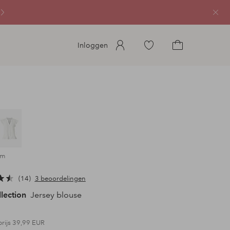
Sluit
Ga
Inloggen
naar
Ga
favoriete
naar
gemarkeerde
het
producten
winkelmandje
im
14
3 beoordelingen
llection
Jersey blouse
prijs
39,99 EUR