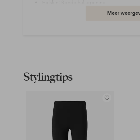
Halslijn: Ronde halsopening
Kwaliteit: Tricot
Meer weerge
Materiaal: 95% Polyester, 5% Elastaan
Pasvorm: Regular
Wasvoorschrift: Wassen op 40°
Mouwlengte: Mouwloos
Artikelnummer: 7022032-02-XS
Stylingtips
Download afbeelding in hoge resolutie
Gratis verzending
Toevoegen
Geldt voor pakketten boven de 79 €
aan
favorieten
Lees meer