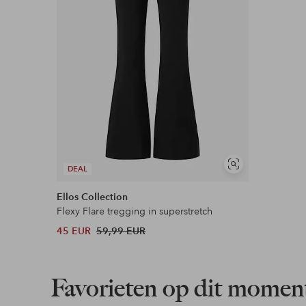
Flexibele betaalwijze
Nu betalen, later betalen of in termijnen betal
Meer lezen
Soortgelijke
DEAL
tonen
Ellos Collection
Flexy Flare tregging in superstretch
45 EUR
59,99 EUR
Favorieten op dit momen