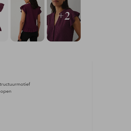
+2
tructuurmotief
knopen