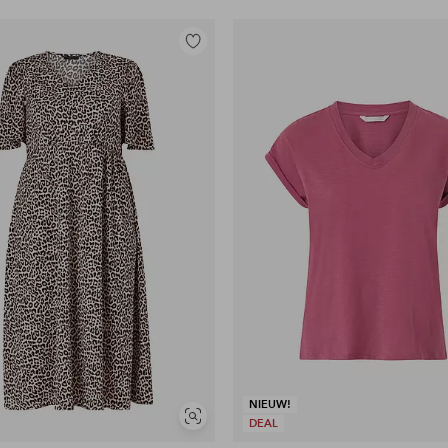
Toevoegen
aan
favorieten
NIEUW!
Soortgelijke
DEAL
tonen