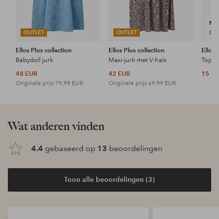
NI
OUTLET
OUTLET
DE
Ellos Plus collection
Ellos Plus collection
Ellos 
Babydoll jurk
Maxi-jurk met V-hals
Topje
48 EUR
42 EUR
15 E
Originele prijs
79,99 EUR
Originele prijs
69,99 EUR
Wat anderen vinden
4.4
gebaseerd op
13
beoordelingen
Toon alle beoordelingen (3)