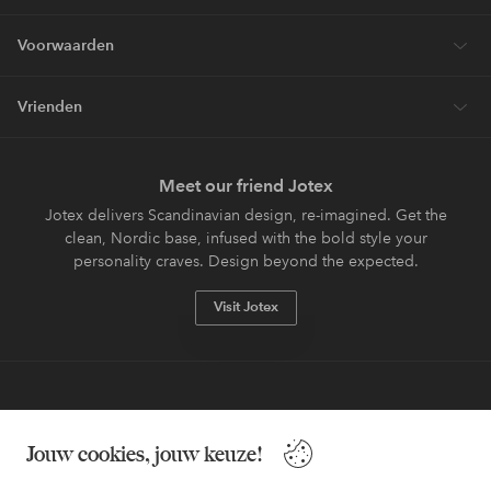
Voorwaarden
Vrienden
Meet our friend Jotex
Jotex delivers Scandinavian design, re-imagined. Get the
clean, Nordic base, infused with the bold style your
personality craves. Design beyond the expected.
Visit Jotex
Veilig betalen - Nu betalen of opsplitsen
Jouw cookies, jouw keuze!
Wil je meer weten over
onze betaalopties
?