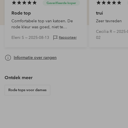
Geverifieerde koper
Rode top
trui
Comfortabele top van katoen. De
Zeer tevreden
rode kleur was goed, niet te
Cecilia R —
2025-
'schreeuwerig'. Mooi met de
Eleni S —
2025-08-13
02
Rapporteer
gedessineerde mouw. Ik zit tussen 2
maten in en koos de kleinere maat
voor deze top en hij zit perfect.
Informatie over rangen
Ontdek meer
Rode tops voor dames