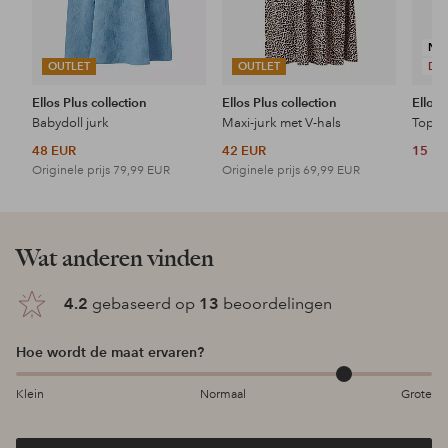
NI
OUTLET
OUTLET
DE
Ellos Plus collection
Ellos Plus collection
Ellos 
Babydoll jurk
Maxi-jurk met V-hals
Topje
48 EUR
42 EUR
15 E
Originele prijs
79,99 EUR
Originele prijs
69,99 EUR
Wat anderen vinden
4.2
gebaseerd op
13
beoordelingen
Hoe wordt de maat ervaren?
Klein
Normaal
Grote