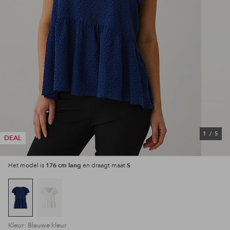
1
/
5
DEAL
176 cm lang
S
Het model is
en draagt maat
Kleur: Blauwe kleur