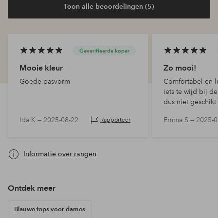
Toon alle beoordelingen (5)
Geverifieerde koper
Mooie kleur
Zo mooi!
Goede pasvorm
Comfortabel en l
iets te wijd bij 
dus niet geschikt
kantoor. Ik ben 1
Ida K —
2025-08-22
Emma S —
2025-0
Rapporteer
ongeveer 75 kilo
(zou geen klein
Informatie over rangen
Ontdek meer
Blauwe tops voor dames