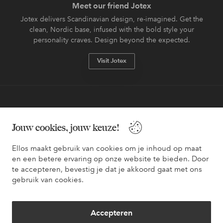
Meet our friend Jotex
Jotex delivers Scandinavian design, re-imagined. Get the
clean, Nordic base, infused with the bold style your
personality craves. Design beyond the expected.
Visit Jotex
Veilig betalen - Nu betalen of opsplitsen
Jouw cookies, jouw keuze!
Wil je meer weten over
onze betaalopties
?
Ellos maakt gebruik van cookies om je inhoud op maat
en een betere ervaring op onze website te bieden. Door
te accepteren, bevestig je dat je akkoord gaat met ons
gebruik van cookies.
Nederland - Selecteer land
Accepteren