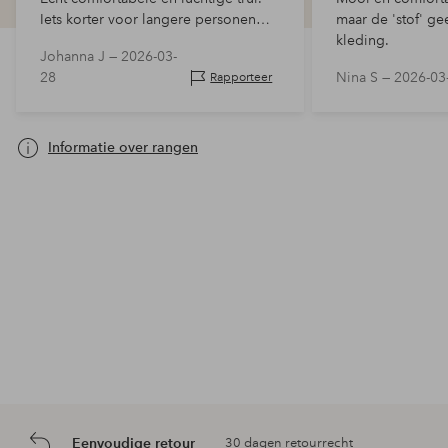
Iets korter voor langere personen
maar de 'stof' ge
zoals ik (178 cm)
kleding.
Johanna J —
2026-03-
28
Nina S —
2026-03
Rapporteer
Informatie over rangen
Eenvoudige retour
30 dagen retourrecht