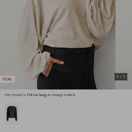
1
/
7
DEAL
174 cm lang
S
Het model is
en draagt maat