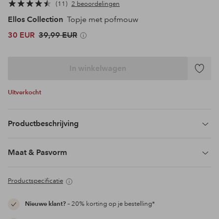
11
2 beoordelingen
Ellos Collection
Topje met pofmouw
30 EUR
39,99 EUR
In winkelwagen
Toevoeg
aan
Uitverkocht
favoriet
Productbeschrijving
Maat & Pasvorm
Productspecificatie
Nieuwe klant?
– 20% korting op je bestelling*