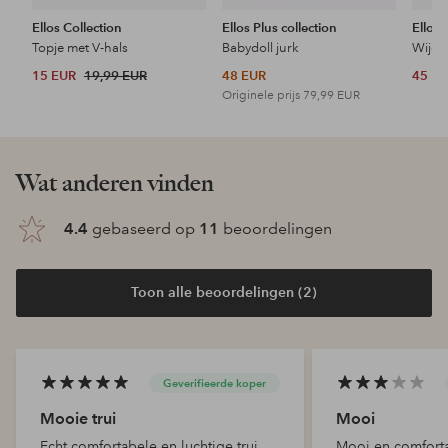
Ellos Collection
Ellos Plus collection
Ellos 
Topje met V-hals
Babydoll jurk
Wijde 
15 EUR
19,99 EUR
48 EUR
45 E
Originele prijs
79,99 EUR
Wat anderen vinden
4.4
gebaseerd op
11
beoordelingen
Toon alle beoordelingen (2)
Geverifieerde koper
Mooie trui
Mooi
Echt comfortabele en luchtige trui.
Mooi en comforta