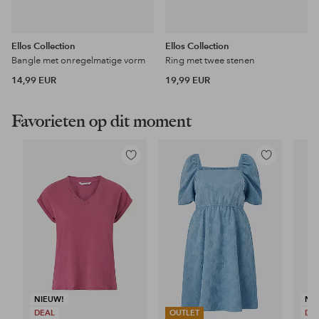
Ellos Collection
Ellos Collection
Bangle met onregelmatige vorm
Ring met twee stenen
14,99 EUR
19,99 EUR
Favorieten op dit moment
Toevoegen
Toevoegen
aan
aan
favorieten
favorieten
NIEUW!
NI
DEAL
OUTLET
DE