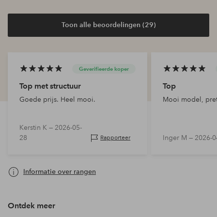
Toon alle beoordelingen (29)
Geverifieerde koper
Top met structuur
Top
Goede prijs. Heel mooi.
Mooi model, prett
Kerstin K —
2026-05-
28
Inger M —
2026-0
Rapporteer
Informatie over rangen
Ontdek meer