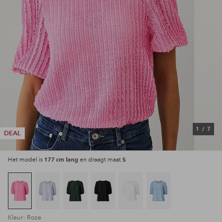
1
/
7
DEAL
177 cm lang
S
Het model is
en draagt maat
Kleur: Roze