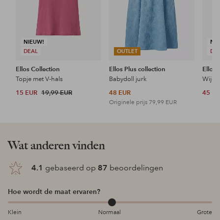
NIEUW!
NI
DEAL
OUTLET
DE
Ellos Collection
Ellos Plus collection
Ellos 
Topje met V-hals
Babydoll jurk
Wijde 
15 EUR
19,99 EUR
48 EUR
45 E
Originele prijs
79,99 EUR
Wat anderen vinden
4.1
gebaseerd op
87
beoordelingen
Hoe wordt de maat ervaren?
Klein
Normaal
Grote