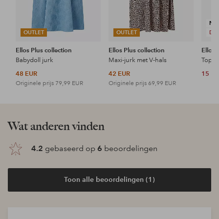
NI
OUTLET
OUTLET
DE
Ellos Plus collection
Ellos Plus collection
Ellos 
Babydoll jurk
Maxi-jurk met V-hals
Topje
48 EUR
42 EUR
15 E
Originele prijs
79,99 EUR
Originele prijs
69,99 EUR
Wat anderen vinden
4.2
gebaseerd op
6
beoordelingen
Toon alle beoordelingen (1)