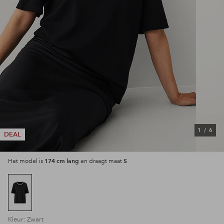
1
/
6
DEAL
174 cm lang
S
Het model is
en draagt maat
Kleur: Zwart