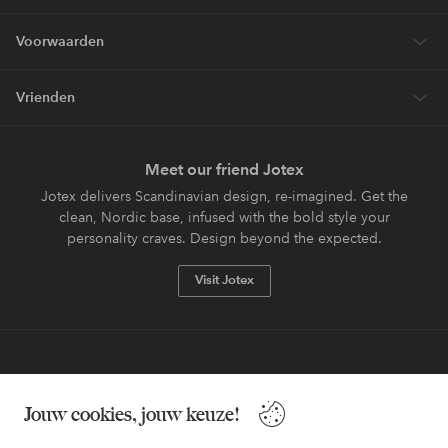
Voorwaarden
Vrienden
Meet our friend Jotex
Jotex delivers Scandinavian design, re-imagined. Get the
clean, Nordic base, infused with the bold style your
personality craves. Design beyond the expected.
Visit Jotex
Veilig betalen - Nu betalen of opsplitsen
Jouw cookies, jouw keuze!
Wil je meer weten over
onze betaalopties
?