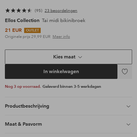
95
23 beoordelingen
Ellos Collection
Tai midi bikinibroek
21 EUR
OUTLET
Originele prijs
29,99 EUR
Meer info
Kies maat
In winkelwagen
Toevoeg
aan
Nog 3 op voorraad.
Geleverd binnen 3-5 werkdagen
favoriet
Productbeschrijving
Maat & Pasvorm