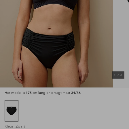
1
/
6
175 cm lang
34/36
Het model is
en draagt maat
Kleur: Zwart