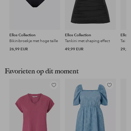
Ellos Collection
Ellos Collection
Ellos 
Bikinibroekje met hoge taille
Tankini met shaping effect
Tai Hi
26,99 EUR
49,99 EUR
29,99
Favorieten op dit moment
Toevoegen
Toevoegen
aan
aan
favorieten
favorieten