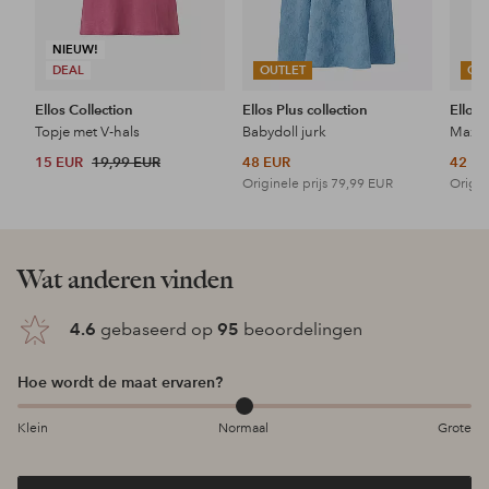
NIEUW!
DEAL
OUTLET
OU
Ellos Collection
Ellos Plus collection
Ellos 
Topje met V-hals
Babydoll jurk
Maxi-
15 EUR
19,99 EUR
48 EUR
42 E
Originele prijs
79,99 EUR
Origin
Wat anderen vinden
4.6
gebaseerd op
95
beoordelingen
Hoe wordt de maat ervaren?
Klein
Normaal
Grote