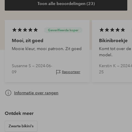
Toon alle beoordelingen (23)
Geverifieerde koper
Mooi, zit goed
Bikinibroekje
Mooie kleur, mooi patroon. Zit goed
Komt tot over de
model.
Susanne S —
2024-06-
Kerstin K —
2024-
09
25
Rapporteer
Informatie over rangen
Ontdek meer
Zwarte bikini’s