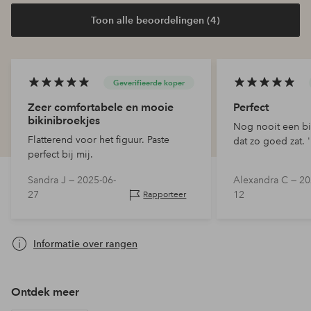
Toon alle beoordelingen (4)
Geverifieerde koper
Zeer comfortabele en mooie
Perfect
bikinibroekjes
Nog nooit een bi
Flatterend voor het figuur. Paste
dat zo goed zat. '
perfect bij mij.
Sandra J —
2025-06-
Alexandra C —
20
27
12
Rapporteer
Informatie over rangen
Ontdek meer