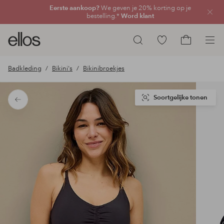
Eerste aankoop?
We geven je 20% korting op je
Sluit
bestelling.*
Word klant
Ellos
Ga
Zoeken
logo
naar
Ga
-
favoriete
naar
Badkleding
Bikini's
Bikinibroekjes
ga
gemarkeerde
het
naar
producten
winkelmand
de
Soortgelijke tonen
Terug
voorpagina