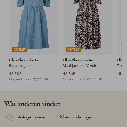
NI
OUTLET
OUTLET
DE
Ellos Plus collection
Ellos Plus collection
Ellos 
Babydoll jurk
Maxi-jurk met V-hals
Topje
48 EUR
42 EUR
15 E
Originele prijs
79,99 EUR
Originele prijs
69,99 EUR
Wat anderen vinden
4.4
gebaseerd op
19
beoordelingen