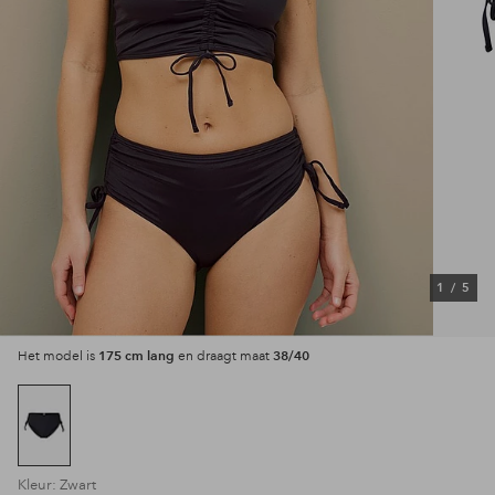
1
/
5
175 cm lang
38/40
Het model is
en draagt maat
Kleur: Zwart