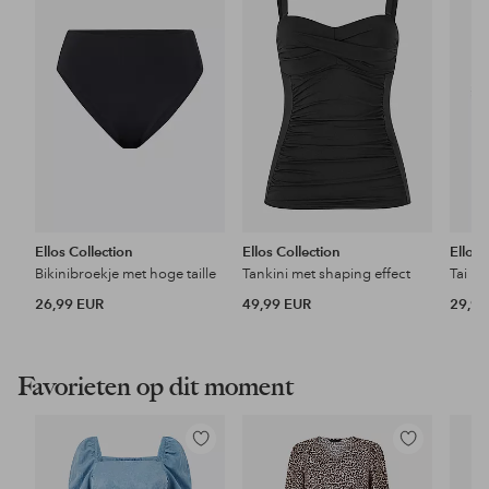
favorieten
favorieten
Ellos Collection
Ellos Collection
Ellos 
Bikinibroekje met hoge taille
Tankini met shaping effect
Tai Hi
26,99 EUR
49,99 EUR
29,99
Favorieten op dit moment
Toevoegen
Toevoegen
aan
aan
favorieten
favorieten