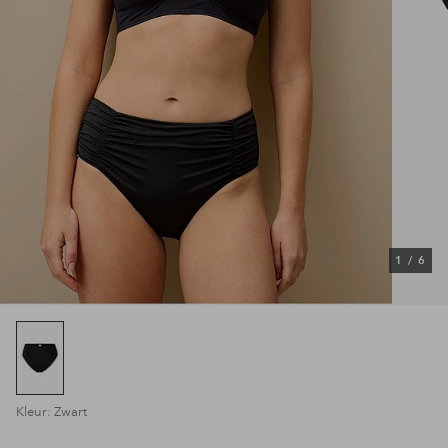
1
/
6
Kleur: Zwart