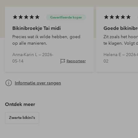
Geverifieerde koper
Bikinibroekje Tai midi
Goede bikinibr
Precies wat ik wilde hebben, goed
Zit zoals het hoo
op alle manieren.
te klagen. Volgt
Anna-Karin L —
2026-
Helena E —
2026-
05-14
02
Rapporteer
Informatie over rangen
Ontdek meer
Zwarte bikini’s