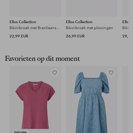
Ellos Collection
Ellos Collection
Ellos 
Bikinibroek met Braziliaanse snit
Bikinibroek met plooiingen
Bikin
22,99 EUR
26,99 EUR
29,99
Favorieten op dit moment
Toevoegen
Toevoegen
aan
aan
favorieten
favorieten
NIEUW!