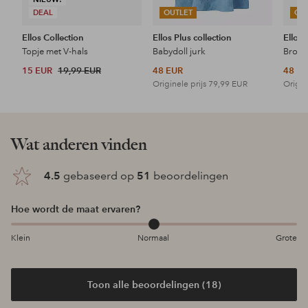
DEAL
OUTLET
OU
Ellos Collection
Ellos Plus collection
Ellos 
Topje met V-hals
Babydoll jurk
15 EUR
19,99 EUR
48 EUR
48 E
Originele prijs
79,99 EUR
Origin
Wat anderen vinden
4.5
gebaseerd op
51
beoordelingen
Hoe wordt de maat ervaren?
Klein
Normaal
Grote
Toon alle beoordelingen (18)