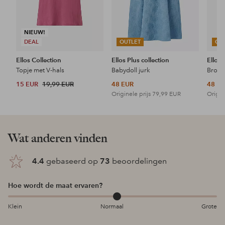
NIEUW!
DEAL
OUTLET
OU
Ellos Collection
Ellos Plus collection
Ellos 
Topje met V-hals
Babydoll jurk
15 EUR
19,99 EUR
48 EUR
48 E
Originele prijs
79,99 EUR
Origin
Wat anderen vinden
4.4
gebaseerd op
73
beoordelingen
Hoe wordt de maat ervaren?
Klein
Normaal
Grote