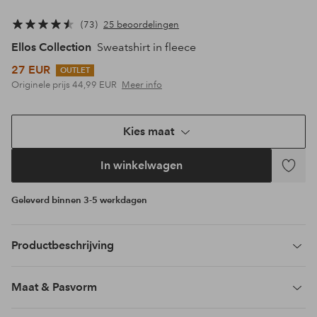
73
25 beoordelingen
Ellos Collection
Sweatshirt in fleece
27 EUR
OUTLET
Originele prijs
44,99 EUR
Meer info
Kies maat
In winkelwagen
Toevoeg
aan
Geleverd binnen 3-5 werkdagen
favoriet
Productbeschrijving
Maat & Pasvorm