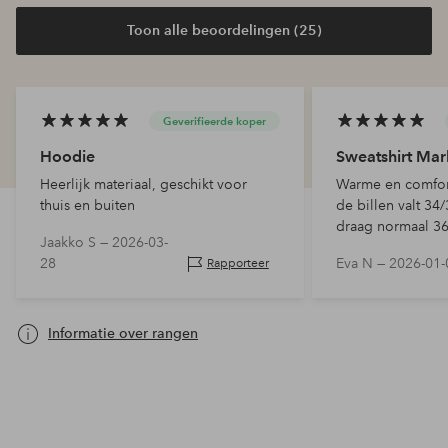
Toon alle beoordelingen (25)
Geverifieerde koper
Hoodie
Sweatshirt Mar
Heerlijk materiaal, geschikt voor
Warme en comfort
thuis en buiten
de billen valt 34
draag normaal 36
Jaakko S —
2026-03-
28
Eva N —
2026-01-
Rapporteer
Informatie over rangen