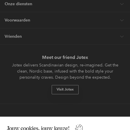
Onze diensten
Voorwaarden
Vrienden
Meet our friend Jotex
Jotex delivers Scandinavian design, re-imagined. Get the
clean, Nordic base, infused with the bold style your
personality craves. Design beyond the expected.
Visit Jotex
Veilig betalen - Nu betalen of opsplitsen
Jouw cookies, jouw keuze!
Wil je meer weten over
onze betaalopties
?