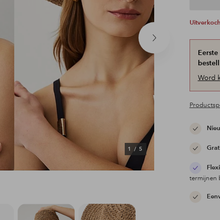
Uitverkoc
Volgend
product
Eerste
bestell
Word k
Productspe
Nieu
Grat
1
/
5
Flex
termijnen 
Eenv