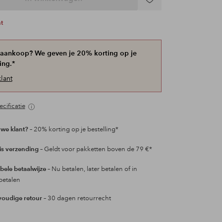
Toevoegen
aan
ht
favorieten
 aankoop? We geven je 20% korting op je
ing.*
lant
cificatie
we klant?
– 20% korting op je bestelling*
is verzending
– Geldt voor pakketten boven de 79 €*
ibele betaalwijze
– Nu betalen, later betalen of in
betalen
oudige retour
– 30 dagen retourrecht