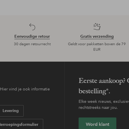
Eenvoudige retour
Gratis verzending
30 dagen retourrecht
Geldt voor pakketten boven de 79
EUR
Eerste aankoop? O
ier vind je ook informatie
bestelling*.
Elke week nieuws, exclusiev
rechtstreeks naar jou.
Levering
Word klant
erroepingsformulier