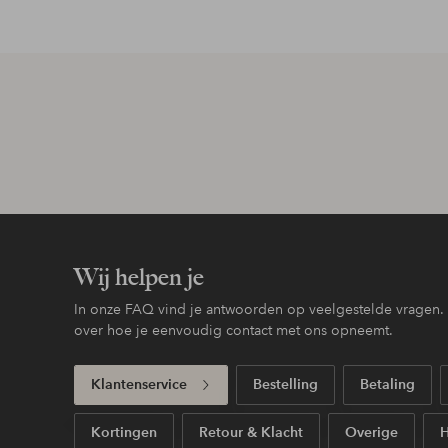
Wij helpen je
In onze FAQ vind je antwoorden op veelgestelde vragen. H
over hoe je eenvoudig contact met ons opneemt.
Klantenservice
Bestelling
Betaling
Kortingen
Retour & Klacht
Overige
H