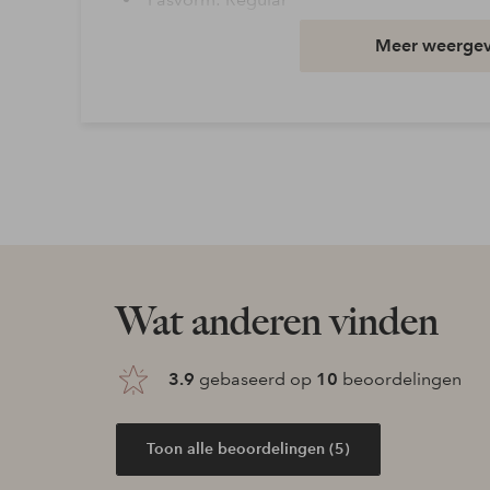
Wasvoorschrift: Niet wassen in water
Meer weerge
Artikelnummer: 7022777-02-0
Download afbeelding in hoge resolutie
Gratis verzending
Geldt voor pakketten boven de 79 €
Lees meer
Wat anderen vinden
Flexibele betaalwijze
3.9
gebaseerd op
10
beoordelingen
Nu betalen, later betalen of in termijnen betal
Toon alle beoordelingen (5)
Meer lezen