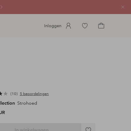
Sluit
Ga
Inloggen
naar
Ga
favoriete
naar
gemarkeerde
het
producten
winkelmandje
10
5 beoordelingen
llection
Strohoed
UR
In winkelwagen