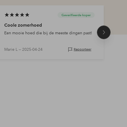
Geverifieerde koper
Coole zomerhoed
Str
Een mooie hoed die bij de meeste dingen past!
Goe
Volgend
product
Marie L —
2025-04-24
Sirpa
Rapporteer