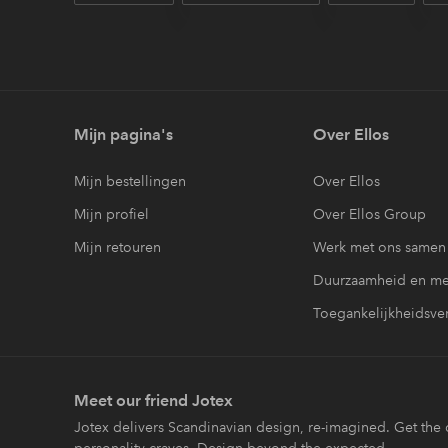
Mijn pagina's
Over Ellos
Mijn bestellingen
Over Ellos
Mijn profiel
Over Ellos Group
Mijn retouren
Werk met ons samen
Duurzaamheid en me
Toegankelijkheidsver
Meet our friend Jotex
Jotex delivers Scandinavian design, re-imagined. Get the c
personality craves. Design beyond the expected.