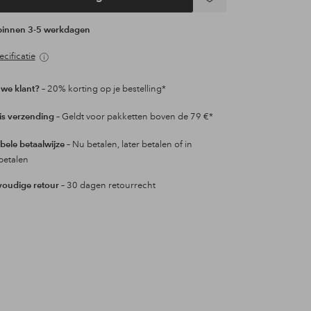
Toevoegen
aan
 binnen 3-5 werkdagen
favorieten
cificatie
we klant?
– 20% korting op je bestelling*
is verzending
– Geldt voor pakketten boven de 79 €*
ibele betaalwijze
– Nu betalen, later betalen of in
betalen
oudige retour
– 30 dagen retourrecht