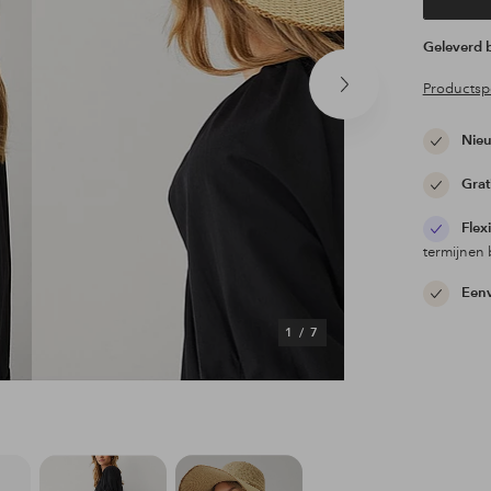
Geleverd
Productspe
Volgend
product
Nieu
Grat
Flex
termijnen 
Eenv
1
/
7