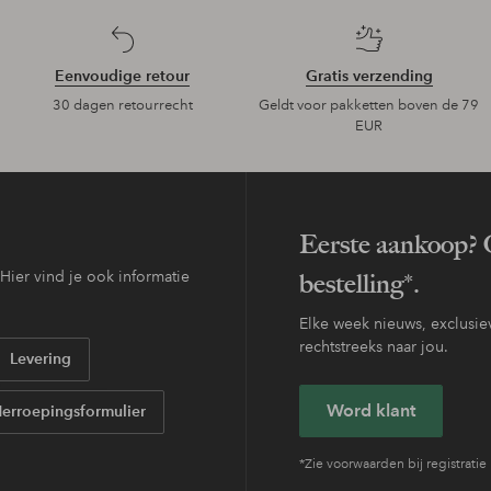
Eenvoudige retour
Gratis verzending
30 dagen retourrecht
Geldt voor pakketten boven de 79
EUR
Eerste aankoop? O
ier vind je ook informatie
bestelling*.
Elke week nieuws, exclusiev
rechtstreeks naar jou.
Levering
Word klant
erroepingsformulier
*Zie voorwaarden bij registratie