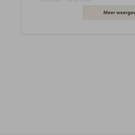
Pasvorm: Regular
Meer weerge
Wasvoorschrift: Niet wassen in water
Artikelnummer: 7024336-01-0
Download afbeelding in hoge resolutie
Gratis verzending
Geldt voor pakketten boven de 79 €
Lees meer
Flexibele betaalwijze
Nu betalen, later betalen of in termijnen betal
Meer lezen