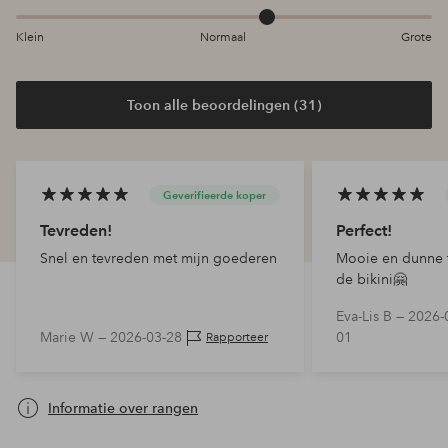
Klein
Normaal
Grote
Toon alle beoordelingen (31)
Geverifieerde koper
Tevreden!
Perfect!
Snel en tevreden met mijn goederen
Mooie en dunne t
de bikini🤗
Eva-Lis B —
2026-
Marie W —
2026-03-28
01
Rapporteer
Informatie over rangen