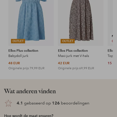
NI
OUTLET
OUTLET
DE
Ellos Plus collection
Ellos Plus collection
Ellos 
Babydoll jurk
Maxi-jurk met V-hals
Topje
48 EUR
42 EUR
15 E
Originele prijs
79,99 EUR
Originele prijs
69,99 EUR
Wat anderen vinden
4.1
gebaseerd op
126
beoordelingen
Hoe wordt de maat ervaren?