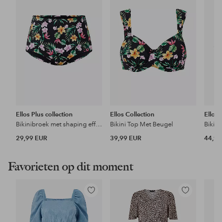
favorieten
favorieten
Ellos Plus collection
Ellos Collection
Ellos 
Bikinibroek met shaping effect
Bikini Top Met Beugel
Bikin
29,99 EUR
39,99 EUR
44,99
Favorieten op dit moment
Toevoegen
Toevoegen
aan
aan
favorieten
favorieten