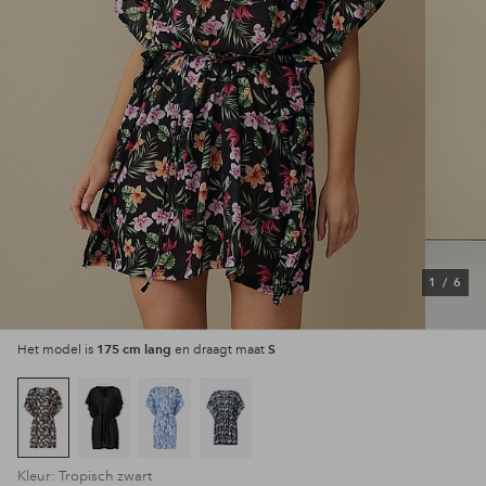
1
/
6
175 cm lang
S
Het model is
en draagt maat
Kleur: Tropisch zwart