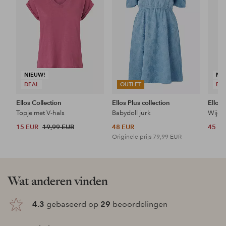
NIEUW!
NI
DEAL
OUTLET
DE
Ellos Collection
Ellos Plus collection
Ellos 
Topje met V-hals
Babydoll jurk
Wijde 
15 EUR
19,99 EUR
48 EUR
45 E
Originele prijs
79,99 EUR
Wat anderen vinden
4.3
gebaseerd op
29
beoordelingen