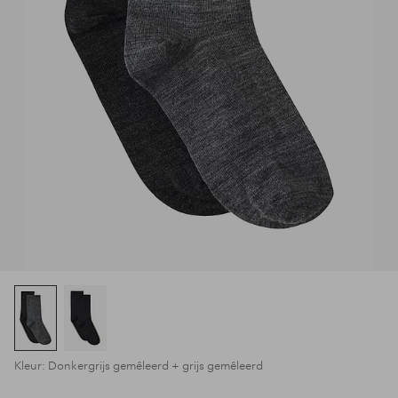
Kleur: Donkergrijs gemêleerd + grijs gemêleerd