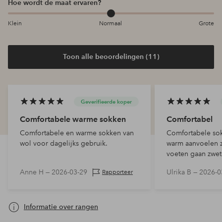
Hoe wordt de maat ervaren?
Klein
Normaal
Grote
Toon alle beoordelingen (11)
Geverifieerde koper
Comfortabele warme sokken
Comfortabel
Comfortabele en warme sokken van
Comfortabele so
wol voor dagelijks gebruik.
warm aanvoelen z
voeten gaan zwe
Anne H —
2026-03-29
Ulrika B —
2026-0
Rapporteer
Informatie over rangen